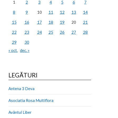
1
2
3
4
5
6
7
8
9
10
11
12
13
14
15
16
17
18
19
20
21
22
23
24
25
26
27
28
29
30
« oct.
dec. »
LEGĂTURI
Antena 3 Deva
Asociatia Rosa Multiflora
Avântul Liber