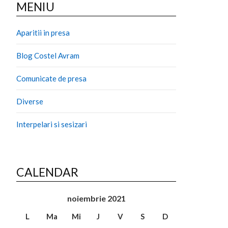
MENIU
Aparitii in presa
Blog Costel Avram
Comunicate de presa
Diverse
Interpelari si sesizari
CALENDAR
noiembrie 2021
L
Ma
Mi
J
V
S
D