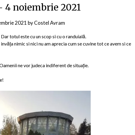
 – 4 noiembrie 2021
embrie 2021
by
Costel Avram
 Dar totul este cu un scop si cu o randuială.
m invăța nimic si nici nu am aprecia cum se cuvine tot ce avem si ce
 Oamenii ne vor judeca indiferent de situație.
e!