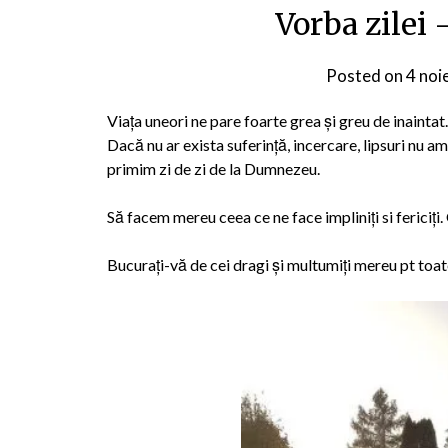
Vorba zilei
Posted on
4 noi
Viața uneori ne pare foarte grea și greu de inaintat.
Dacă nu ar exista suferință, incercare, lipsuri nu a
primim zi de zi de la Dumnezeu.
Să facem mereu ceea ce ne face impliniți si fericiți.
Bucurați-vă de cei dragi și multumiți mereu pt toat