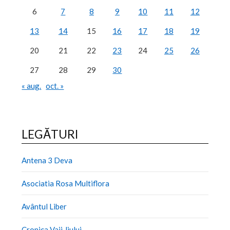
6
7
8
9
10
11
12
13
14
15
16
17
18
19
20
21
22
23
24
25
26
27
28
29
30
« aug.
oct. »
LEGĂTURI
Antena 3 Deva
Asociatia Rosa Multiflora
Avântul Liber
Cronica Vaii Jiului