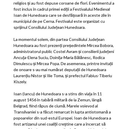
religios și au fost depuse coroane de flori. Evenimentul a
fost inclus în cadrul primei ediții a Festivalului Medieval
Ioan de Hunedoara care se desfășoară în aceste zile în
municipiul de pe Cerna. Festivalul este organizat cu
sprijinul Consiliului
Județean Hunedoara.
La momentul solem, din partea Consiliului Județean
Hunedoara au fost prezenți președintele Mircea Bobora,
administratorul public Costel Avram și consilierii județeni
Ancuța-Elena Suciu, Doinița-Maria Bălănesc, Rodica
Dimulescu și Mircea Popa. De asemenea, printre invitații
de onoare s-au mai numărat deputații de Hunedoara
Laurențiu Nistor și Ilie Toma, și prefectul Fabius-Tiberiu
Kiszely.
Ioan (Iancu) de Hunedoara s-a stins din viața în 11
august 1456 în tabără militară de la Zemun, lângă
Belgrad, fiind răpus de ciumă. Marele voievod al
Transilvaniei s-a făcut remarcat în lupta antiotomană a
popoarelor din sud-estul Europei. Ioan de Hunedoara a
fost artizanul unei coaliții creștine care a încercat să