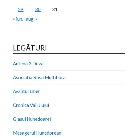
29
30
31
« iun.
aug. »
LEGĂTURI
Antena 3 Deva
Asociatia Rosa Multiflora
Avântul Liber
Cronica Vaii Jiului
Glasul Hunedoarei
Mesagerul Hunedorean