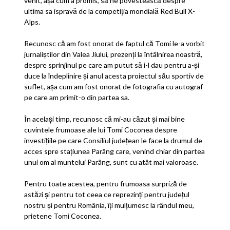
venit, așa cum a promis, să ne povestească despre
ultima sa ispravă de la competiția mondială Red Bull X-
Alps.
Recunosc că am fost onorat de faptul că Tomi le-a vorbit
jurnaliștilor din Valea Jiului, prezenți la întâlnirea noastră,
despre sprinjinul pe care am putut să i-l dau pentru a-și
duce la îndeplinire și anul acesta proiectul său sportiv de
suflet, așa cum am fost onorat de fotografia cu autograf
pe care am primit-o din partea sa.
În același timp, recunosc că mi-au căzut și mai bine
cuvintele frumoase ale lui Tomi Coconea despre
investițiile pe care Consiliul județean le face la drumul de
acces spre stațiunea Parâng care, venind chiar din partea
unui om al muntelui Parâng, sunt cu atât mai valoroase.
Pentru toate acestea, pentru frumoasa surpriză de
astăzi și pentru tot ceea ce reprezinți pentru județul
nostru și pentru România, îți mulțumesc la rândul meu,
prietene Tomi Coconea.