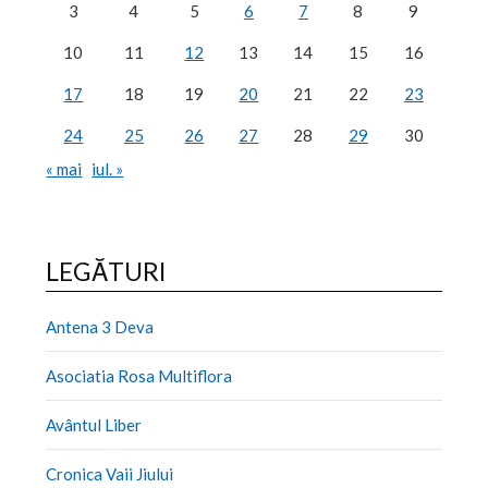
3
4
5
6
7
8
9
10
11
12
13
14
15
16
17
18
19
20
21
22
23
24
25
26
27
28
29
30
« mai
iul. »
LEGĂTURI
Antena 3 Deva
Asociatia Rosa Multiflora
Avântul Liber
Cronica Vaii Jiului