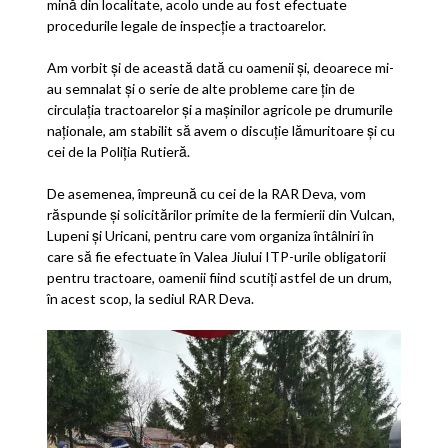
mină din localitate, acolo unde au fost efectuate
procedurile legale de inspecție a tractoarelor.
Am vorbit și de această dată cu oame
nii și, deoarece mi-
au semnalat și o serie de alte probleme care țin de
circulația tractoarelor și a mașinilor agricole pe drumurile
naționale, am stabilit să avem o discuție lămuritoare și cu
cei de la Poliția Rutieră.
De asemenea, împreună cu cei de la RAR Deva, vom
răspunde și solicitărilor primite de la fermierii din Vulcan,
Lupeni și Uricani, pentru care vom organiza întâlniri în
care să fie efectuate în Valea Jiului ITP-urile obligatorii
pentru tractoare, oamenii fiind scutiți astfel de un drum,
în acest scop, la sediul RAR Deva.