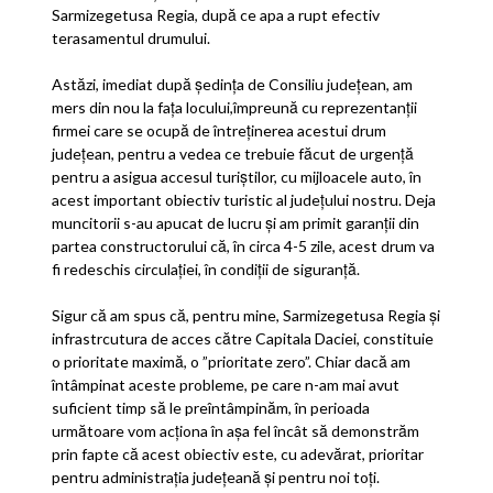
Sarmizegetusa Regia, după ce apa a rupt efectiv
terasamentul drumului.
Astăzi, imediat după ședința de Consiliu județean, am
mers din nou la fața locului,împreună cu reprezentanții
firmei care se ocupă
de întreținerea acestui drum
județean, pentru a vedea ce trebuie făcut de urgență
pentru a asigua accesul turiștilor, cu mijloacele auto, în
acest important obiectiv turistic al județului nostru. Deja
muncitorii s-au apucat de lucru și am primit garanții din
partea constructorului că, în circa 4-5 zile, acest drum va
fi redeschis circulației, în condiții de siguranță.
Sigur că am spus că, pentru mine, Sarmizegetusa Regia și
infrastrcutura de acces către Capitala Daciei, constituie
o prioritate maximă, o ”prioritate zero”. Chiar dacă am
întâmpinat aceste probleme, pe care n-am mai avut
suficient timp să le preîntâmpinăm, în perioada
următoare vom acționa în așa fel încât să demonstrăm
prin fapte că acest obiectiv este, cu adevărat, prioritar
pentru administrația județeană și pentru noi toți.