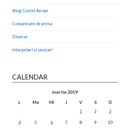
Blog Costel Avram
Comunicate de presa
Diverse
Interpelari si sesizari
CALENDAR
martie 2019
L
Ma
Mi
J
V
S
D
1
2
3
4
5
6
7
8
9
10