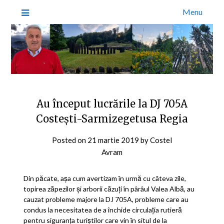
Menu
Au început lucrările la DJ 705A
Costești-Sarmizegetusa Regia
Posted on
21 martie 2019
by
Costel
Avram
Din păcate, așa cum avertizam în urmă cu câteva zile,
topirea zăpezilor și arborii căzuți în pârâul Valea Albă, au
cauzat probleme majore la DJ 705A, probleme care au
condus la necesitatea de a închide circulația rutieră
pentru siguranța turiștilor care vin în situl de la