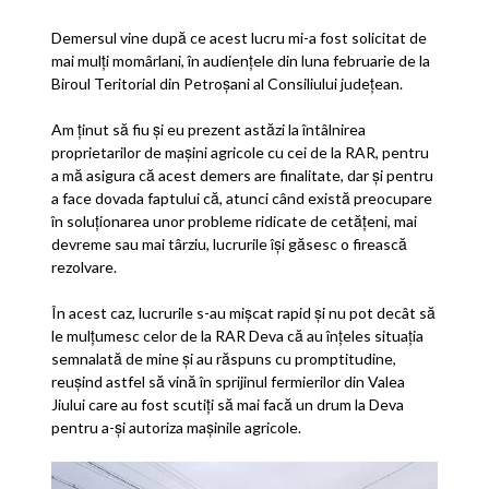
Demersul vine după ce acest lucru mi-a fost solicitat de
mai mulți momârlani, în audiențele din luna februarie de la
Biroul Teritorial din Petroșani al Consiliului județean.
Am ținut să fiu și eu prezent astăzi la întâlnirea
proprietarilor de mașini agricole cu cei de la RAR, pentru
a mă asigura că acest demers are finalitate, dar și pentru
a face dovada faptului că, atunci când există preocupare
în soluționarea unor probleme ridicate de cetățeni, mai
devreme sau mai târziu, lucrurile își găsesc o firească
rezolvare.
În acest caz, lucrurile s-au mișcat rapid și nu pot decât să
le mulțumesc celor de la RAR Deva că au înțeles situația
semnalată de mine și au răspuns cu promptitudine,
reușind astfel să vină în sprijinul fermierilor din Valea
Jiului care au fost scutiți să mai facă un drum la Deva
pentru a-și autoriza mașinile agricole.