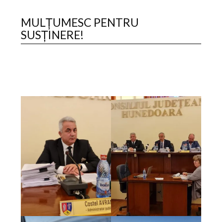
MULȚUMESC PENTRU
SUSȚINERE!