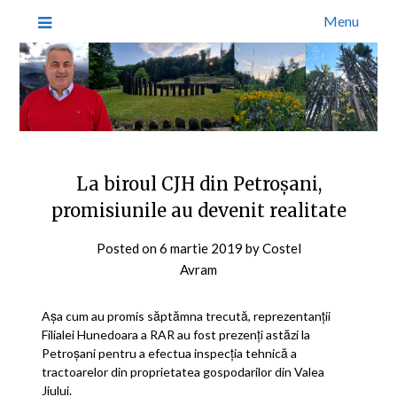
Menu
La biroul CJH din Petroşani,
promisiunile au devenit realitate
Posted on
6 martie 2019
by
Costel
Avram
Așa cum au promis săptămna trecută, reprezentanții
Filialei Hunedoara a RAR au fost prezenți astăzi la
Petroșani pentru a efectua inspecția tehnică a
tractoarelor din proprietatea gospodarilor din Valea
Jiului.