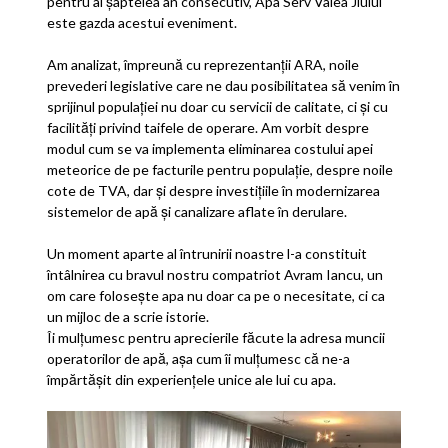
pentru al șaptelea an consecutiv, Apa Serv Valea Jiului
este gazda acestui eveniment.
Am analizat, împreună cu reprezentanții ARA, noile
prevederi legislative care ne dau posibilitatea să venim în
sprijinul populației nu doar cu servicii de calitate, ci și cu
facilități privind taifele de operare. Am vorbit despre
modul cum se va implementa eliminarea costului apei
meteorice de pe facturile pentru populație, despre noile
cote de TVA, dar și despre investițiile în modernizarea
sistemelor de apă și canalizare aflate în derulare.
Un moment aparte al întrunirii noastre l-a constituit
întâlnirea cu bravul nostru compatriot Avram Iancu, un
om care folosește apa nu doar ca pe o necesitate, ci ca
un mijloc de a scrie istorie.
Îi mulțumesc pentru aprecierile făcute la adresa muncii
operatorilor de apă, așa cum îi mulțumesc că ne-a
împărtășit din experiențele unice ale lui cu apa.