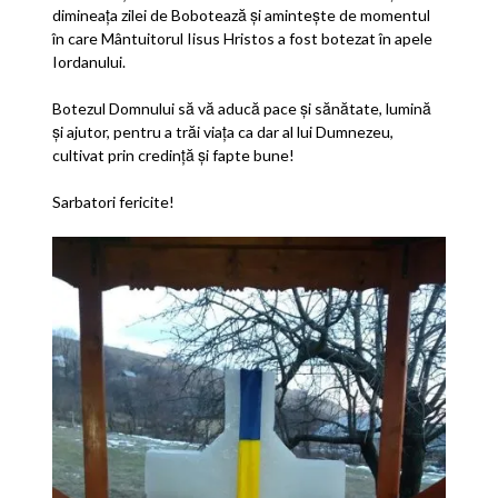
dimineaţa zilei de Bobotează şi aminteşte de momentul
în care Mântuitorul Iisus Hristos a fost botezat în apele
Iordanului.
Botezul Domnului să vă aducă pace şi sănătate, lumină
şi ajutor, pentru a trăi viaţa ca dar al lui Dumnezeu,
cultivat prin credinţă şi fapte bune!
Sarbatori fericite!