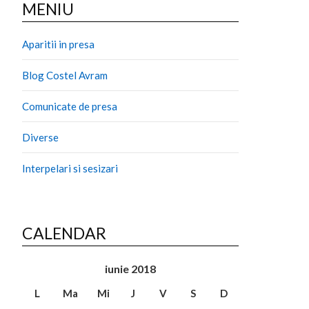
MENIU
Aparitii in presa
Blog Costel Avram
Comunicate de presa
Diverse
Interpelari si sesizari
CALENDAR
iunie 2018
L
Ma
Mi
J
V
S
D