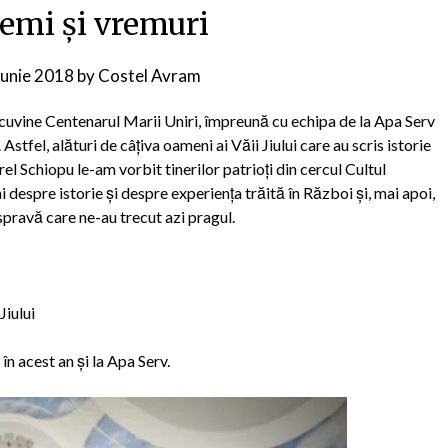
remi și vremuri
iunie 2018
by
Costel Avram
 cuvine Centenarul Marii Uniri, împreună cu echipa de la Apa Serv
tfel, alături de câțiva oameni ai Văii Jiului care au scris istorie
orel Schiopu le-am vorbit tinerilor patrioți din cercul Cultul
 despre istorie și despre experiența trăită în Război și, mai apoi,
pravă care ne-au trecut azi pragul.
iului
 acest an și la Apa Serv.