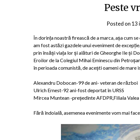
Peste v
Posted on
13 
În dorința noastră firească de a marca, așa cum se
am fost astăzi gazdele unui eveniment de excepție. As
prin însăși viața lor și alături de Gheorghe Ile și D
Eroilor de la Colegiul Mihai Eminescu din Petroșani
în perio
ada comunistă, de acești oameni de mare is
Alexandru Dobocan-99 de ani- veteran de război
Ulrich Ernest-92 ani-fost deportat în URSS
Mircea Muntean -președinte AFDPR,Filiala Valea J
Fără îndoială, asemenea evenimente vom mai face în