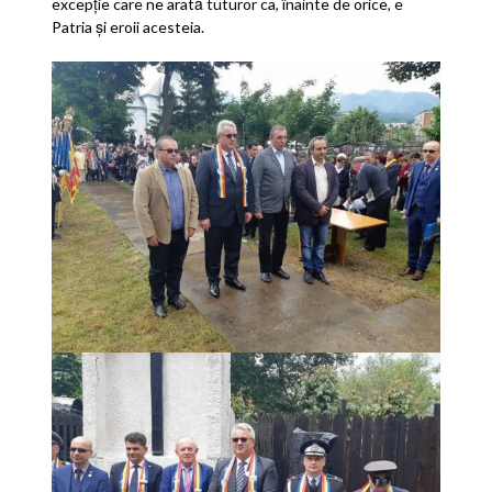
excepție care ne arată tuturor ca, înainte de orice, e
Patria și eroii acesteia.