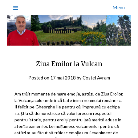
Menu
Ziua Eroilor la Vulcan
Posted on
17 mai 2018
by
Costel Avram
Am trăit momente de mare emoție, astăzi, de Ziua Eroilor,
la Vulcan,acolo unde încă bate inima neamului românesc.
Îl felicit pe Gheorghe Ile pentru că, împreună cu echipa
sa, știu să demonstreze că valori precum respectul
pentru istorie, pentru eroi și pentru țară merită aduse în
atenția oamenilor. Le mulțumesc vulcanenilor pentru că
astăzi m-au făcut să trăiesc emoția unui eveniment de