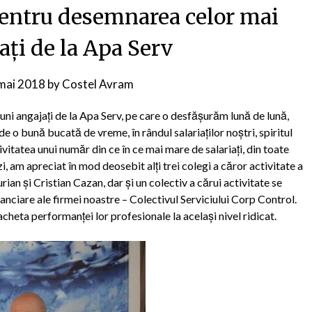
pentru desemnarea celor mai
ați de la Apa Serv
mai 2018
by
Costel Avram
i angajați de la Apa Serv, pe care o desfășurăm lună de lună,
 de o bună bucată de vreme, în rândul salariaților noștri, spiritul
vitatea unui număr din ce în ce mai mare de salariați, din toate
, am apreciat în mod deosebit alți trei colegi a căror activitate a
an şi Cristian Cazan, dar și un colectiv a cărui activitate se
anciare ale firmei noastre – Colectivul Serviciului Corp Control.
acheta performanței lor profesionale la același nivel ridicat.