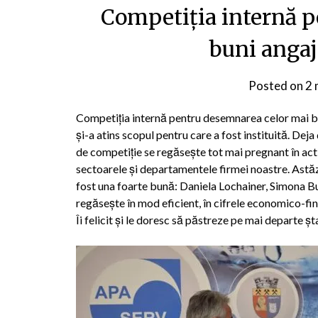
Competiția internă 
buni angaj
Posted on
2 
Competiția internă pentru desemnarea celor mai bun
și-a atins scopul pentru care a fost instituită. Deja
de competiție se regăsește tot mai pregnant în acti
sectoarele și departamentele firmei noastre. Astăzi
fost una foarte bună: Daniela Lochainer, Simona Buri
regăsește în mod eficient, în cifrele economico-fin
Îi felicit și le doresc să păstreze pe mai departe șt