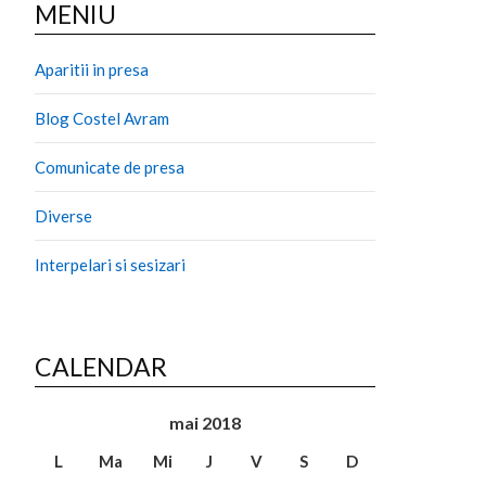
MENIU
Aparitii in presa
Blog Costel Avram
Comunicate de presa
Diverse
Interpelari si sesizari
CALENDAR
mai 2018
L
Ma
Mi
J
V
S
D