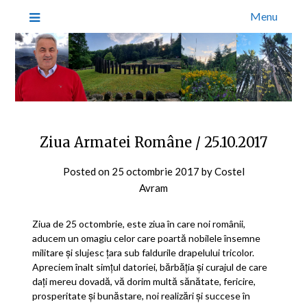
Menu
Ziua Armatei Române / 25.10.2017
Posted on
25 octombrie 2017
by
Costel
Avram
Ziua de 25 octombrie, este ziua în care noi românii,
aducem un omagiu celor care poartă nobilele însemne
militare şi slujesc ţara sub faldurile drapelului tricolor.
Apreciem înalt simţul datoriei, bărbăţia şi curajul de care
daţi mereu dovadă, vă dorim multă sănătate, fericire,
prosperitate şi bunăstare, noi realizări şi succese în