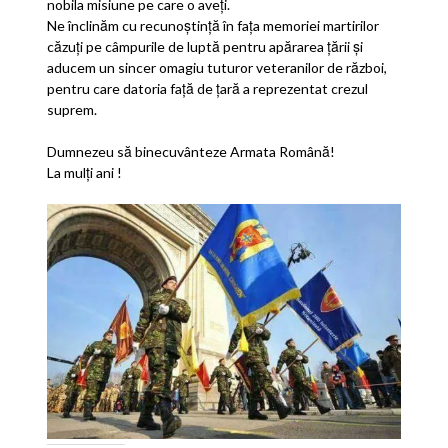
nobila misiune pe care o aveţi.
Ne înclinăm cu recunoştinţă în faţa memoriei martirilor
căzuţi pe câmpurile de luptă pentru apărarea ţării şi
aducem un sincer omagiu tuturor veteranilor de război,
pentru care datoria faţă de ţară a reprezentat crezul
suprem.
Dumnezeu să binecuvânteze Armata Română!
La mulţi ani !