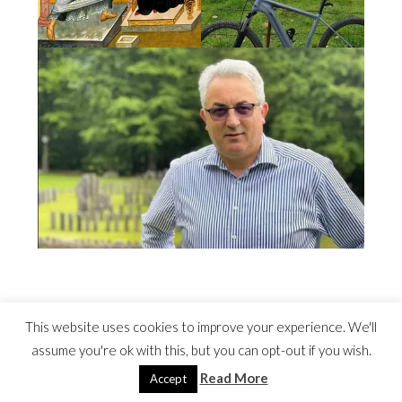
This website uses cookies to improve your experience. We'll
assume you're ok with this, but you can opt-out if you wish.
Read More
©2022 Costel Avram
Accept