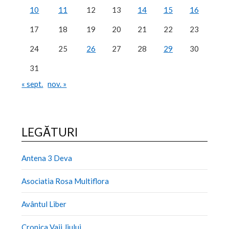
10
11
12
13
14
15
16
17
18
19
20
21
22
23
24
25
26
27
28
29
30
31
« sept.
nov. »
LEGĂTURI
Antena 3 Deva
Asociatia Rosa Multiflora
Avântul Liber
Cronica Vaii Jiului