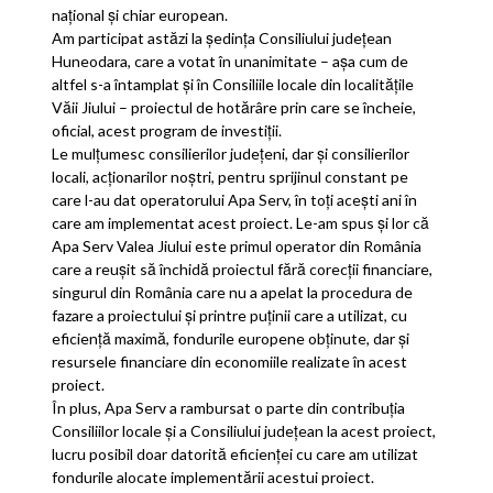
național și chiar european.
Am participat astăzi la ședința Consiliului județean
Huneodara, care a votat în unanimitate – așa cu
m de
altfel s-a întamplat și în Consiliile locale din localitățile
Văii Jiului – proiectul de hotărâre prin care se încheie,
oficial, acest program de investiții.
Le mulțumesc consilierilor județeni, dar și consilierilor
locali, acționarilor noștri, pentru sprijinul constant pe
care l-au dat operatorului Apa Serv, în toți acești ani în
care am implementat acest proiect. Le-am spus și lor că
Apa Serv Valea Jiului este primul operator din România
care a reușit să închidă proiectul fără corecții financiare,
singurul din România care nu a apelat la procedura de
fazare a proiectului și printre puținii care a utilizat, cu
eficiență maximă, fondurile europene obținute, dar și
resursele financiare din economiile realizate în acest
proiect.
În plus, Apa Serv a rambursat o parte din contribuția
Consiliilor locale și a Consiliului județean la acest proiect,
lucru posibil doar datorită eficienței cu care am utilizat
fondurile alocate implementării acestui proiect.