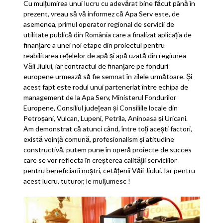
Cu mulțumirea unui lucru cu adevărat bine făcut până în
prezent, vreau să vă informez că Apa Serv este, de
asemenea, primul operator regional de servicii de
utilitate publică din România care a finalizat aplicația de
finanțare a unei noi etape din proiectul pentru
reabilitarea rețelelor de apă și apă uzată din regiunea
Văii Jiului, iar contractul de finanțare pe fonduri
europene urmează să fie semnat în zilele următoare. Și
acest fapt este rodul unui parteneriat între echipa de
management de la Apa Serv, Ministerul Fondurilor
Europene, Consiliul județean și Consiliile locale din
Petroșani, Vulcan, Lupeni, Petrila, Aninoasa și Uricani.
Am demonstrat că atunci când, între toți acești factori,
există voință comună, profesionalism și atitudine
constructivă, putem pune în operă proiecte de succes
care se vor reflecta în creșterea calității serviciilor
pentru beneficiarii noștri, cetățenii Văii Jiului. Iar pentru
acest lucru, tuturor, le mulțumesc !