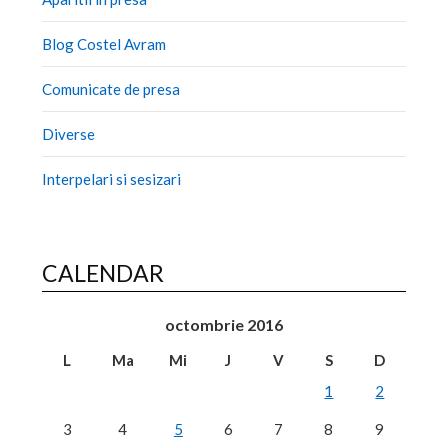
Blog Costel Avram
Comunicate de presa
Diverse
Interpelari si sesizari
CALENDAR
octombrie 2016
L
Ma
Mi
J
V
S
D
1
2
3
4
5
6
7
8
9