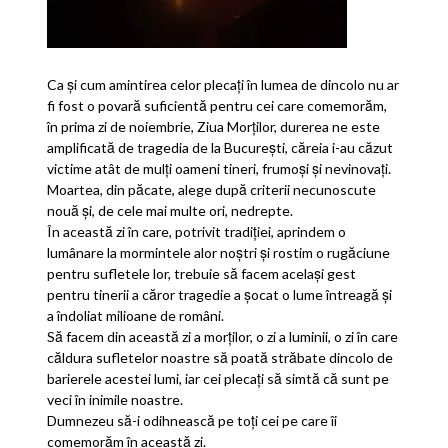
Ca și cum amintirea celor plecați în lumea de dincolo nu ar
fi fost o povară suficientă pentru cei care comemorăm,
în prima zi de noiembrie, Ziua Morților, durerea ne este
amplificată de tragedia de la București, căreia i-au căzut
victime atât de mulți oameni tineri, frumoși și nevinovați.
Moartea, din păcate, alege după criterii necunoscute
nouă și, de cele mai multe ori, nedrepte.
În această zi în care, potrivit tradiției, aprindem o
lumânare la mormintele alor noștri și rostim o rugăciune
pentru sufletele lor, trebuie să facem același gest
pentru tinerii a căror tragedie a șocat o lume întreagă și
a îndoliat milioane de români.
Să facem din această zi a morților, o zi a luminii, o zi în care
căldura sufletelor noastre să poată străbate dincolo de
barierele acestei lumi, iar cei plecați să simtă că sunt pe
veci în inimile noastre.
Dumnezeu să-i odihnească pe toți cei pe care îi
comemorăm în această zi.