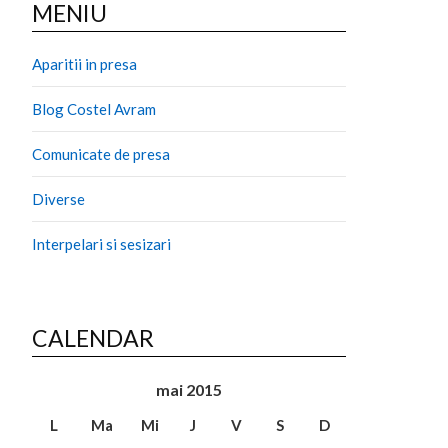
MENIU
Aparitii in presa
Blog Costel Avram
Comunicate de presa
Diverse
Interpelari si sesizari
CALENDAR
mai 2015
L
Ma
Mi
J
V
S
D