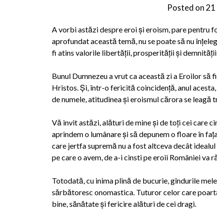
Posted on
21
A vorbi astăzi despre eroi şi eroism, pare pentru f
aprofundat această temă, nu se poate să nu înţelege
fi atins valorile libertăţii, prosperităţii şi demnităţi
Bunul Dumnezeu a vrut ca această zi a Eroilor să fie
Hristos. Şi, într-o fericită coincidenţă, anul acesta
de numele, atitudinea şi eroismul cărora se leagă tr
Vă invit astăzi, alături de mine şi de toţi cei care
aprindem o lumânare şi să depunem o floare în faţa 
care jertfa supremă nu a fost altceva decât idealul 
pe care o avem, de a-i cinsti pe eroii României va r
Totodată, cu inima plină de bucurie, gîndurile mele 
sărbătoresc onomastica. Tuturor celor care poartă
bine, sănătate şi fericire alături de cei dragi.