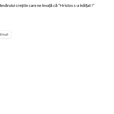
evărului creştin care ne învaţă că “Hristos s-a înălţat !”
Email