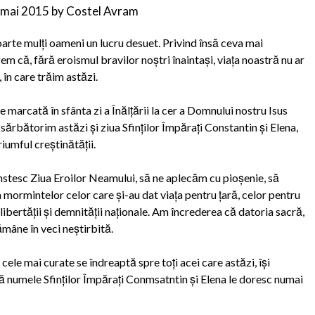
 mai 2015
by
Costel Avram
oarte mulţi oameni un lucru desuet. Privind însă ceva mai
m că, fără eroismul bravilor noştri înaintaşi, viaţa noastră nu ar
i, în care trăim astăzi.
 marcată în sfânta zi a Înălţării la cer a Domnului nostru Isus
, sărbătorim astăzi şi ziua Sfinţilor Împăraţi Constantin şi Elena,
iumful creştinătăţii.
 cinstesc Ziua Eroilor Neamului, să ne aplecăm cu pioşenie, să
mormintelor celor care şi-au dat viaţa pentru ţară, celor pentru
libertăţii şi demnităţii naţionale. Am încrederea că datoria sacră,
ămâne în veci neştirbită.
cele mai curate se îndreaptă spre toţi acei care astăzi, îşi
 numele Sfinţilor Împăraţi Conmsatntin şi Elena le doresc numai