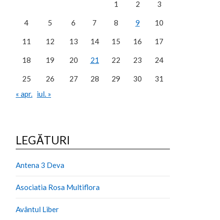
1
2
3
4
5
6
7
8
9
10
11
12
13
14
15
16
17
18
19
20
21
22
23
24
25
26
27
28
29
30
31
« apr.
iul. »
LEGĂTURI
Antena 3 Deva
Asociatia Rosa Multiflora
Avântul Liber