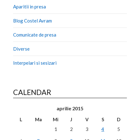
Aparitii in presa
Blog Costel Avram
Comunicate de presa
Diverse
Interpelari si sesizari
CALENDAR
aprilie 2015
L
Ma
Mi
J
V
S
D
1
2
3
4
5