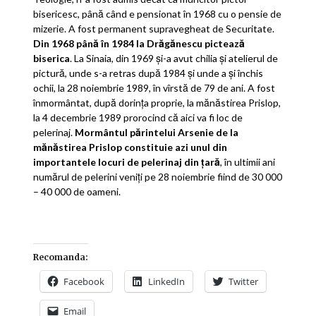
bisericesc, până când e pensionat în 1968 cu o pensie de
mizerie. A fost permanent supravegheat de Securitate.
Din 1968 până în 1984 la Drăgănescu pictează
biserica
. La Sinaia, din 1969 şi-a avut chilia şi atelierul de
pictură, unde s-a retras după 1984 şi unde a şi închis
ochii, la 28 noiembrie 1989, în vîrstă de 79 de ani. A fost
înmormântat, după dorinţa proprie, la mănăstirea Prislop,
la 4 decembrie 1989 prorocind că aici va fi loc de
pelerinaj.
Mormântul părintelui Arsenie de la
mănăstirea Prislop constituie azi unul din
importantele locuri de pelerinaj din ţară
, în ultimii ani
numărul de pelerini veniţi pe 28 noiembrie fiind de 30 000
– 40 000 de oameni.
Recomanda:
Facebook
LinkedIn
Twitter
Email