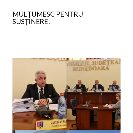
MULȚUMESC PENTRU
SUSȚINERE!