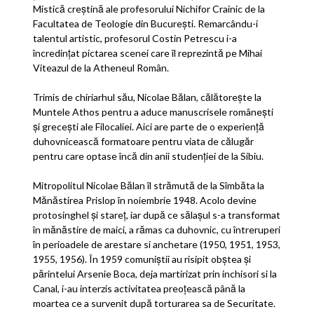
Mistică creştină ale profesorului Nichifor Crainic de la
Facultatea de Teologie din Bucureşti. Remarcându-i
talentul artistic, profesorul Costin Petrescu i-a
încredinţat pictarea scenei care îl reprezintă pe Mihai
Viteazul de la Atheneul Român.
Trimis de chiriarhul său, Nicolae Bălan, călătoreşte la
Muntele Athos pentru a aduce manuscrisele româneşti
şi greceşti ale Filocaliei. Aici are parte de o experienţă
duhovnicească formatoare pentru viata de călugăr
pentru care optase încă din anii studenţiei de la Sibiu.
Mitropolitul Nicolae Bălan îl strămută de la Sîmbăta la
Mănăstirea Prislop în noiembrie 1948. Acolo devine
protosinghel şi stareţ, iar după ce sălaşul s-a transformat
în mănăstire de maici, a rămas ca duhovnic, cu întreruperi
în perioadele de arestare si anchetare (1950, 1951, 1953,
1955, 1956). În 1959 comuniştii au risipit obştea şi
părintelui Arsenie Boca, deja martirizat prin inchisori si la
Canal, i-au interzis activitatea preoţească până la
moartea ce a survenit după torturarea sa de Securitate.