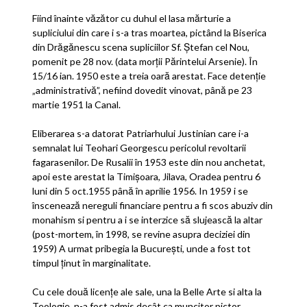
Fiind înainte văzător cu duhul el lasa mărturie a
supliciului din care i s-a tras moartea, pictând la Biserica
din Drăgănescu scena supliciilor Sf. Ştefan cel Nou,
pomenit pe 28 nov. (data morţii Părintelui Arsenie). În
15/16 ian. 1950 este a treia oară arestat. Face detenţie
„administrativă”, nefiind dovedit vinovat, până pe 23
martie 1951 la Canal.
Eliberarea s-a datorat Patriarhului Justinian care i-a
semnalat lui Teohari Georgescu pericolul revoltarii
fagarasenilor. De Rusalii în 1953 este din nou anchetat,
apoi este arestat la Timişoara, Jilava, Oradea pentru 6
luni din 5 oct.1955 până în aprilie 1956. In 1959 i se
înscenează nereguli financiare pentru a fi scos abuziv din
monahism si pentru a i se interzice să slujească la altar
(post-mortem, în 1998, se revine asupra deciziei din
1959) A urmat pribegia la Bucureşti, unde a fost tot
timpul ţinut în marginalitate.
Cu cele două licenţe ale sale, una la Belle Arte si alta la
Teologie, n-a fost admis decât ca muncitor pictor