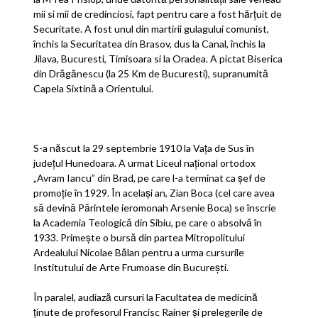
mii si mii de credinciosi, fapt pentru care a fost hărţuit de
Securitate. A fost unul din martirii gulagului comunist,
închis la Securitatea din Brasov, dus la Canal, închis la
Jilava, Bucuresti, Timisoara si la Oradea. A pictat Biserica
din Drăgănescu (la 25 Km de Bucuresti), supranumită
Capela Sixtină a Orientului.
S-a născut la 29 septembrie 1910 la Vaţa de Sus în
judeţul Hunedoara. A urmat Liceul naţional ortodox
„Avram Iancu” din Brad, pe care l-a terminat ca şef de
promoţie în 1929. În acelaşi an, Zian Boca (cel care avea
să devină Părintele ieromonah Arsenie Boca) se înscrie
la Academia Teologică din Sibiu, pe care o absolvă în
1933. Primeşte o bursă din partea Mitropolitului
Ardealului Nicolae Bălan pentru a urma cursurile
Institutului de Arte Frumoase din Bucureşti.
În paralel, audiază cursuri la Facultatea de medicină
ţinute de profesorul Francisc Rainer şi prelegerile de