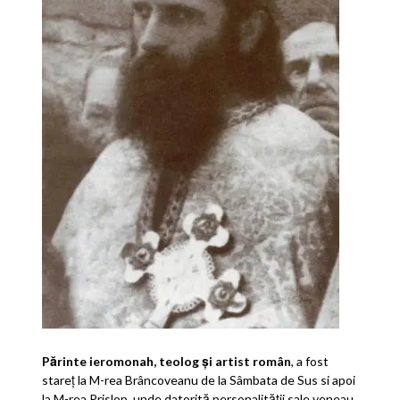
Părinte ieromonah, teolog şi artist român
, a fost
stareţ la M-rea Brâncoveanu de la Sâmbata de Sus si apoi
la M-rea Prislop, unde datorită personalităţii sale veneau