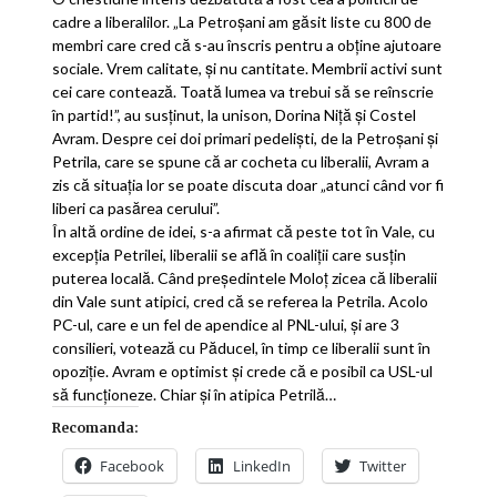
cadre a liberalilor. „La Petroşani am găsit liste cu 800 de
membri care cred că s-au înscris pentru a obţine ajutoare
sociale. Vrem calitate, şi nu cantitate. Membrii activi sunt
cei care contează. Toată lumea va trebui să se reînscrie
în partid!”, au susţinut, la unison, Dorina Niţă şi Costel
Avram. Despre cei doi primari pedelişti, de la Petroşani şi
Petrila, care se spune că ar cocheta cu liberalii, Avram a
zis că situaţia lor se poate discuta doar „atunci când vor fi
liberi ca pasărea cerului”.
În altă ordine de idei, s-a afirmat că peste tot în Vale, cu
excepţia Petrilei, liberalii se află în coali­ţii care susţin
puterea locală. Când preşedintele Moloţ zicea că liberalii
din Vale sunt atipici, cred că se referea la Petrila. Acolo
PC-ul, care e un fel de apendice al PNL-ului, şi are 3
consilieri, votează cu Păducel, în timp ce liberalii sunt în
opoziţie. Avram e optimist şi crede că e posibil ca USL-ul
să funcţioneze. Chiar şi în atipica Petrilă…
Recomanda:
Facebook
LinkedIn
Twitter