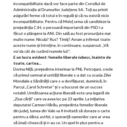
incompatibilitate dacă vor face parte din Consiliul de
Administraţie al Drumurilor Judeţene SA. Toţi au primit
asigurări ferme că totul e în regulă şi că nu există nicio
incompatibilitate. Pentru că Moloţ urma să candideze la
preşedinţia CJH, o persoană importantă din PSD i-a
făcut o plângere la ANI. Din sală au fost pronunţate mai
multe nume: Nicula? Rus? Timiş? Avram a infirmat toate
aceste nume şi întreţine, în continuare, suspansul: „Vă
voi da cât de curând numele lui!”.
E un lucru evident: femeile liberale iubesc, înainte de
toate, cartea…
Dorina Niţă, preşedinte interimar la PNL Petroşani, crede
că primul semnal al unităţii liberale s-a dat cu ocazia Zilei
Mondiale a Sănătăţii care s-a desfăşurat, duminică, în
Parcul „Carol Schreter” şi s-a bucurat de un succes
notabil. Următoarea acţiune liberală este una legată de
„Ziua cărţii” care va avea loc pe 23 aprilie. La iniţiativa
deputatei Carmen Hărău, preşedinta femeilor liberale
din judeţ, lumea din Vale va fi invitată să doneze o carte
pentru a dărui, astfel, o speranţă oamenilor care ar vrea
să (mai) citească şi n-au ce. Un apel în plus pentru a