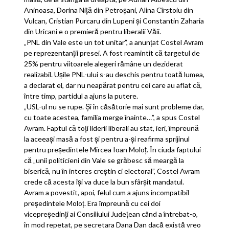
Aninoasa, Dorina Niţă din Petroşani, Alina Cîrstoiu din
Vulcan, Cristian Purcaru din Lupeni şi Constantin Zaharia
din Uricani e o premieră pentru liberalii Văii.
„PNL din Vale este un tot unitar”, a anunţat Costel Avram
pe reprezentanţii presei. A fost reamintit că targetul de
25% pentru viitoarele alegeri rămâne un deziderat
realizabil. Uşile PNL-ului s-au deschis pentru toată lumea,
a declarat el, dar nu neapărat pentru cei care au aflat că,
între timp, partidul a ajuns la putere.
„USL-ul nu se rupe. Şi în căsătorie mai sunt probleme dar,
cu toate acestea, familia merge înainte…”, a spus Costel
Avram. Faptul că toţi liderii liberali au stat, ieri, împreună
la aceeaşi masă a fost şi pentru a-şi reafirma sprijinul
pentru preşedintele Mircea Ioan Moloţ. În ciuda faptului
că „unii politicieni din Vale se grăbesc să meargă la
biserică, nu în interes creştin ci electoral”, Costel Avram
crede că acesta îşi va duce la bun sfârşit mandatul.
Avram a povestit, apoi, felul cum a ajuns incompatibil
preşedintele Moloţ. Era împreună cu cei doi
vicepreşedinţi ai Consiliului Judeţean când a întrebat-o,
în mod repetat, pe secretara Dana Dan dacă există vreo