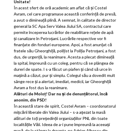
Unitate!
În acest sfert de oră academic am aflat că şi Costel
Avram, cel care programase această conferinţă de presă,
a avut o dimineaţă plină. A semnat, în calitate de director
general la SC Apa Serv Valea Jiului SA, contractul care
permite începerea lucrărilor de reabilitare reţele de apă
şi canalizare în Petroşani. Lucrările respective vor fi
finanţate din fonduri europene. Apoi, a fost anunţat că
fratele său Gheorghiţă, poliţist la Poliţia Petroşani, a fost
dus, de urgenţă, la reanimare. Acesta a plecat dimineaţă
la spital, împreună cu un coleg, pentru că se plângea de
dureri de spate. I s-a făcut un piafen şi când să urce în
maşină a căzut, pur şi simplu. Colegul său a dovedit mult
sânge rece şi a alertat, imediat, medicii, iar Gheorghiţă
Avram a fost dus la reanimare.
Alături de Moloţ! Dar nu şi de denunţătorul, încă
anonim, din PSD!
În această stare de spirit, Costel Avram – coordonatorul
mişcării liberale din Valea Jiului – s-a aşezat la masă
alături de toţi preşedinţii organizaţiilor PNL din toate
localităţile Văii. Ideea de a-i pune împreună la aceeaşi
masă, de la stânga la dreapta, pe Adrian Albescu din