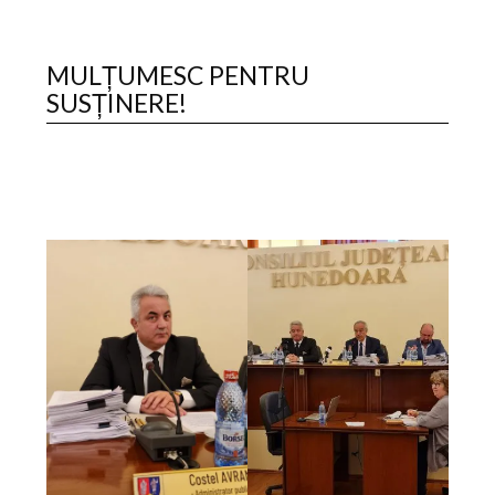
MULȚUMESC PENTRU
SUSȚINERE!