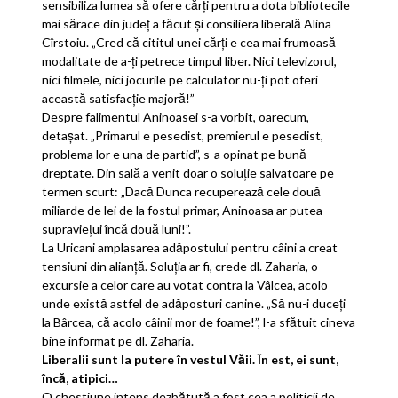
sensibiliza lumea să ofere cărţi pentru a dota bibliotecile
mai sărace din judeţ a făcut şi consiliera liberală Alina
Cîrstoiu. „Cred că cititul unei cărţi e cea mai frumoasă
modalitate de a-ţi petrece timpul liber. Nici televizorul,
nici filmele, nici jocurile pe calculator nu-ţi pot oferi
această satisfacţie majoră!”
Despre falimentul Aninoasei s-a vorbit, oarecum,
detaşat. „Primarul e pesedist, premierul e pesedist,
problema lor e una de partid”, s-a opinat pe bună
dreptate. Din sală a venit doar o soluţie salvatoare pe
termen scurt: „Dacă Dunca recuperează cele două
miliarde de lei de la fostul primar, Aninoasa ar putea
supravieţui încă două luni!”.
La Uricani amplasarea adăpostului pentru câini a creat
tensiuni din alianţă. Soluţia ar fi, crede dl. Zaharia, o
excursie a celor care au votat contra la Vâlcea, acolo
unde există astfel de adăposturi canine. „Să nu-i duceţi
la Bârcea, că acolo câinii mor de foame!”, l-a sfătuit cineva
bine informat pe dl. Zaharia.
Liberalii sunt la putere în vestul Văii. În est, ei sunt,
încă, atipici…
O chestiune intens dezbătută a fost cea a politicii de