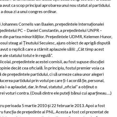
 a avut ca scop principal aprobarea unui nou statut al partidului.
 a doua zi a unui congres ordinar.
i Johannes Cornelis van Baalen, preşedintele Internaţionalei
eşedintelui PC – Daniel Constantin, a preşedintelui UNPR –
n din partea minorităţilor. Preşedintele UDMR, Kelemen Hunor,
osul steag al Ţinutului Secuiesc, ajuns obiect de aprigă dispută
avut o replică care a stârnit aplauzele sălii: „Cât timp acest
e ale statului totul e în regulă”.
colai, preşedintele acestei comisii, au fost supuse discuţiei
pinie decât cea oficială. În principiu, fostul premier voia ca
tă de preşedintele partidului, ci să urmeze calea unor alegeri
cerea partidului prin votul pe care ţi-l acordă ţie, personal,
la l-a aplaudat, dar, în final, statutul „oficial” a obţinut o
rei voturi contra. (Două dintre ele puteţi bănui cui aparţineau….)
ru perioada 5 martie 2010 şi 22 februarie 2013. Apoi a fost
u funcţia de preşedinte al PNL. Acesta a fost cel prezentat de