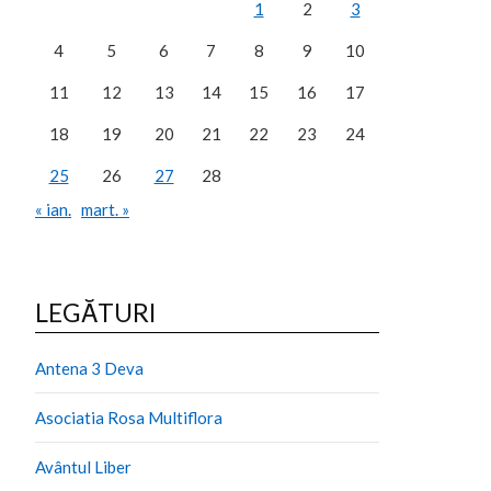
1
2
3
4
5
6
7
8
9
10
11
12
13
14
15
16
17
18
19
20
21
22
23
24
25
26
27
28
« ian.
mart. »
LEGĂTURI
Antena 3 Deva
Asociatia Rosa Multiflora
Avântul Liber