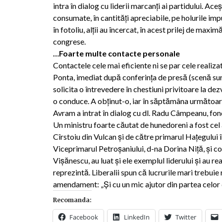
intra în dialog cu liderii marcanţi ai partidului. Ace
consumate, în cantităţi apreciabile, pe holurile imp
în fotoliu, alţii au încercat, în acest prilej de maximă
congrese.
…Foarte multe contacte personale
Contactele cele mai eficiente ni se par cele realiz
Ponta, imediat după conferinţa de presă (scenă sur
solicita o întrevedere în chestiuni privitoare la de
o conduce. A obţinut-o, iar în săptămâna următoare
Avram a intrat în dialog cu dl. Radu Câmpeanu, fond
Un ministru foarte căutat de hunedoreni a fost cel 
Cîrstoiu din Vulcan şi de către primarul Haţegului în
Viceprimarul Petroşaniului, d-na Dorina Niţă, şi co
Vişănescu, au luat şi ele exemplul liderului şi au r
reprezintă. Liberalii spun că lucrurile mari trebuie 
amendament: „Şi cu un mic ajutor din partea celor d
Recomanda:
Facebook
LinkedIn
Twitter