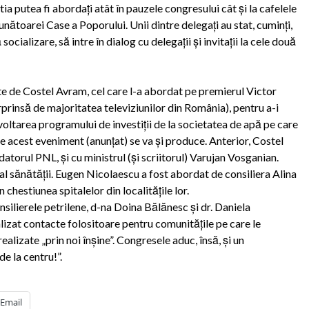
ştia putea fi abordaţi atât în pauzele congresului cât şi la cafelele
unătoarei Case a Poporului. Unii dintre delegaţi au stat, cuminţi,
 socializare, să intre în dialog cu delegaţii şi invitaţii la cele două
ate de Costel Avram, cel care l-a abordat pe premierul Victor
prinsă de majoritatea televiziunilor din România), pentru a-i
zvoltarea programului de investiţii de la societatea de apă pe care
 acest eveniment (anunţat) se va şi produce. Anterior, Costel
atorul PNL, şi cu ministrul (şi scriitorul) Varujan Vosganian.
al sănătăţii. Eugen Nicolaescu a fost abordat de consiliera Alina
 chestiunea spitalelor din localităţile lor.
nsilierele petrilene, d-na Doina Bălănesc şi dr. Daniela
ealizat contacte folositoare pentru comunităţile pe care le
realizate „prin noi înşine”. Congresele aduc, însă, şi un
e la centru!”.
Email