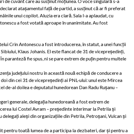
ri de cuvânt care au susţinut moţiunea. O voce singulară s-a
 declarat ataşamentul faţă de partid, a susţinut că ar fi preferat
n mâinile unui copilot. Aluzia era clară. Sala l-a aplaudat, cu
 Antonescu a fost votată aproape în unanimitate. Au fost
ui Crin Antonescu a fost introducerea, în statut, a unei funcţii
Sibiului, Klaus Johanis. El este flancat de 31 de vicepreşedinţi,
(În paranteză fie spus, ni se pare extrem de puţin pentru multele
ezenţa judeţului nostru în această nouă echipă de conducere a
doi din cei 31 de vicepreşedinţi ai PNL-ului: unul este Mircea
 cel de-al doilea e deputatul hunedorean Dan Radu Ruşanu –
legeri generale, delegaţia hunedoreană a fost extrem de
cerea lui Costel Avram – preşedinte interimar la Petrila şi
u delegaţi aleşi din organizaţiile din Petrila, Petroşani, Vulcan şi
it pentru toată lumea de a participa la dezbateri, dar şi pentru a