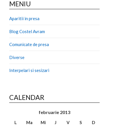
MENIU
Aparitii in presa
Blog Costel Avram
Comunicate de presa
Diverse
Interpelari si sesizari
CALENDAR
februarie 2013
L
Ma
Mi
J
V
S
D