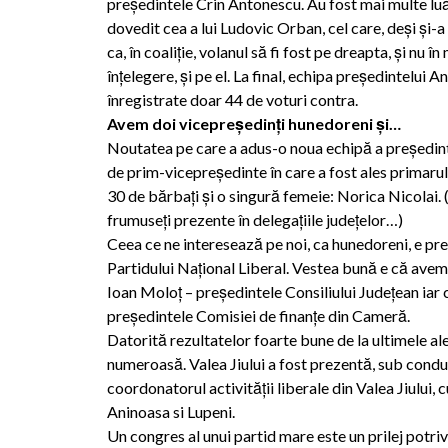
preşedintele Crin Antonescu. Au fost mai multe luă
dovedit cea a lui Ludovic Orban, cel care, deşi şi-a
ca, în coaliţie, volanul să fi fost pe dreapta, şi nu î
înţelegere, şi pe el. La final, echipa preşedintelui
înregistrate doar 44 de voturi contra.
Avem doi vicepreşedinţi hunedoreni şi…
Noutatea pe care a adus-o noua echipă a preşedintel
de prim-vicepreşedinte în care a fost ales primarul 
30 de bărbaţi şi o singură femeie: Norica Nicolai. 
frumuseţi prezente în delegaţiile judeţelor…)
Ceea ce ne interesează pe noi, ca hunedoreni, e pr
Partidului Naţional Liberal. Vestea bună e că avem 
Ioan Moloţ – preşedintele Consiliului Judeţean iar
preşedintele Comisiei de finanţe din Cameră.
Datorită rezultatelor foarte bune de la ultimele a
numeroasă. Valea Jiului a fost prezentă, sub condu­
coordonatorul activităţii liberale din Valea Jiului, c
Aninoasa si Lupeni.
Un congres al unui partid mare este un prilej potriv