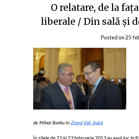
O relatare, de la faţ
liberale / Din sală şi 
Posted on
25 fe
de Mihai Barbu in
Ziarul Vaii Jiului
În zilele de 22 şi 23 februarie 2013 au avut loc în