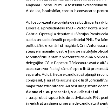
Naţional Liberal. Primul a fost unul extraordinar şi
Al doilea, în subsidiar, consta în convocarea pentru
Au fost prezentate cuvinte de salut din partea d-lu
Liberale, a preşedintelui PSD – Victor Ponta, a pr
Gabriel Oprea şi a deputatului Varujan Pambuccia
a adus un cadou insolit preşedintelui PNL. Era faim
politică între români şi maghiari. Crin Antonescu a 
steag e în mâinile noastre şi nu pe instituţiile oficial
Modificările la statut prezentate de d-na Norica Ni
delegaţilor. Călin Popescu Tăriceanu a avut o altă o
aceia care vor fi aleşi să nu fie pe o listă prezenta
separate. Adică, fiecare candidat să ajungă în condu
congresul, şi nu să te ascunzi pe o listă „oficială”. Sa
majoritate zdrobitoare. Au fost înregistrate doar t
A doua zi s-au prezentat, s-au discutat şi
s-au aprobat rapoartele de activitate ale PNL pent
înregistrat un singur program de candidatură pentr