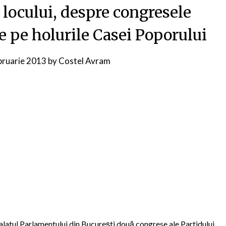
a locului, despre congresele
de pe holurile Casei Poporului
bruarie 2013
by
Costel Avram
 Palatul Parlamentului din Bucureşti două congrese ale Partidului