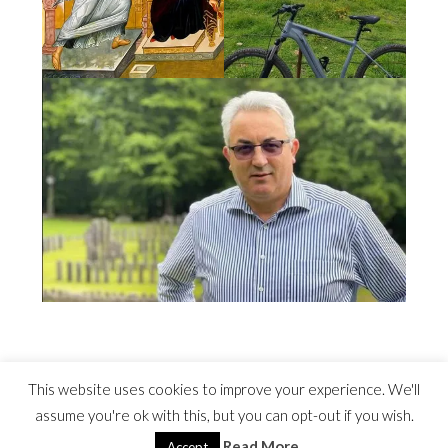
This website uses cookies to improve your experience. We'll
assume you're ok with this, but you can opt-out if you wish.
Read More
©2022 Costel Avram
Accept