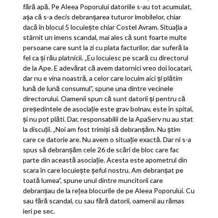
fără apă. Pe Aleea Poporului datoriile s-au tot acumulat,
aşa că s-a decis debranşarea tuturor imobilelor, chiar
dacă în blocul 5 locuieşte chiar Costel Avram. Situaţia a
stârnit un imens scandal, mai ales că sunt foarte multe
persoane care sunt la zi cu plata facturilor, dar suferă la
fel ca şi rău platnicii. „Eu locuiesc pe scară cu directorul
de la Ape. E adevărat că avem datornici vreo doi locatari,
dar nu e vina noastră, a celor care locuim aici şi plătim
lună de lună consumul”, spune una dintre vecinele
directorului. Oamenii spun că sunt datorii şi pentru că
preşedintele de asociaţie este grav bolnav, este în spital,
şi nu pot plăti. Dar, responsabilii de la ApaServ nu au stat
la discuţii. „Noi am fost trimişi să debranşăm. Nu ştim
care ce datorie are. Nu avem o situaţie exactă. Dar ni s-a
spus să debranşăm cele 26 de scări de bloc care fac
parte din această asociaţie. Acesta este apometrul din
scara în care locuieşte şeful nostru. Am debranşat pe
toată lumea”, spune unul dintre muncitorii care
debranşau de la reţea blocurile de pe Aleea Poporului. Cu
sau fără scandal, cu sau fără datorii, oamenii au rămas
ieri pe sec.