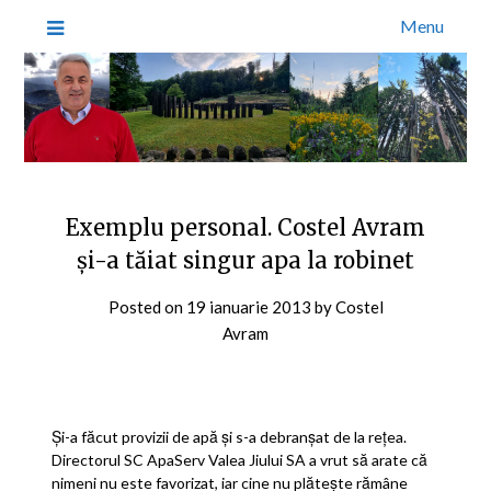
Menu
Exemplu personal. Costel Avram
şi-a tăiat singur apa la robinet
Posted on
19 ianuarie 2013
by
Costel
Avram
Şi-a făcut provizii de apă şi s-a debranşat de la reţea.
Directorul SC ApaServ Valea Jiului SA a vrut să arate că
nimeni nu este favorizat, iar cine nu plăteşte rămâne