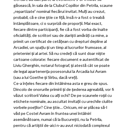
găsească, în sala de la Clubul Copiilor din Petrila, scaune
„repartizate” nominal fiecărui invitat. Mulţi au crezut,
probabil, că e cine ştie ce fiţă, însă n-a fost o treabă
întâmplătoare, ci o surpriză de proporţii. Mai exact,
fiecare dintre participanţi, fie că a fost vorba de înalte
oficialităţi, de scriitori sau de ziarişti amărâţi ca mine, a
primit un certificat de cetăţean cu drepturi depline al
Arcadiei, un spaţiu şi un timp al lucrurilor frumoase, al
prieteniei şi al artei. Să nu credeţi că sunt doar nişte
cartoane colorate: fiecare document e autentificat de
Liviu Gherghin, notarul fotograf, şi atestă cât se poate
de legal apartenenţa posesorului la Arcadia lui Avram
(sau a lui Goethe şi Sîrbu, dacă vreţi).
Ce-a înţeles fiecare din întâlnirea asta e greu de spus.
Dincolo de onorurile primirii şi de şederea agreabilă, vor fi
văzut scriitorii Valea cu alţi ochi? De pe scaunele roşii cu
etichete nominale, au ascultat invitaţii cu urechile ciulite
vorbele poeţilor? Cine ştie… Oricum, mi-ar plăcea să-l
văd pe Costel Avram în fruntea unei întâlniri
asemănătoare, numai că la Bucureşti, nu la Petrila,
pentru că artiştii de-aici n-au avut niciodată complexul