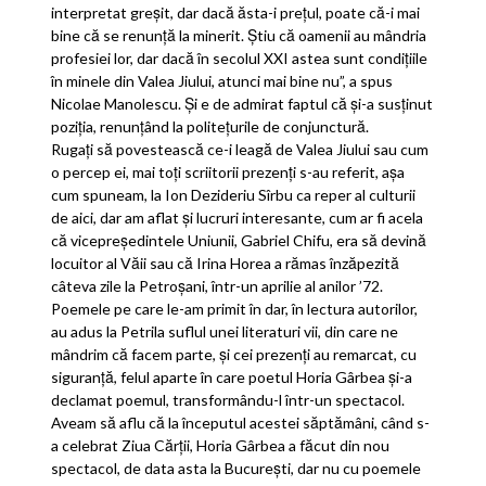
interpretat greşit, dar dacă ăsta-i preţul, poate că-i mai
bine că se renunţă la minerit. Ştiu că oamenii au mândria
profesiei lor, dar dacă în secolul XXI astea sunt condiţiile
în minele din Valea Jiului, atunci mai bine nu”, a spus
Nicolae Manolescu. Şi e de admirat faptul că şi-a susţinut
poziţia, renunţând la politeţurile de conjunctură.
Rugaţi să povestească ce-i leagă de Valea Jiului sau cum
o percep ei, mai toţi scriitorii prezenţi s-au referit, aşa
cum spuneam, la Ion Dezideriu Sîrbu ca reper al culturii
de aici, dar am aflat şi lucruri interesante, cum ar fi acela
că vicepreşedintele Uniunii, Gabriel Chifu, era să devină
locuitor al Văii sau că Irina Horea a rămas înzăpezită
câteva zile la Petroşani, într-un aprilie al anilor ’72.
Poemele pe care le-am primit în dar, în lectura autorilor,
au adus la Petrila suflul unei literaturi vii, din care ne
mândrim că facem parte, şi cei prezenţi au remarcat, cu
siguranţă, felul aparte în care poetul Horia Gârbea şi-a
declamat poemul, transformându-l într-un spectacol.
Aveam să aflu că la începutul acestei săptămâni, când s-
a celebrat Ziua Cărţii, Horia Gârbea a făcut din nou
spectacol, de data asta la Bucureşti, dar nu cu poemele