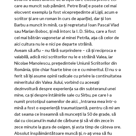
care au muncit sub pământ. Petre Braiţ e poate cel mai
elocvent exemplu (a fost vicepreşedinte al Ligii, acum e
scriitor şi are un roman în curs de apariţie), dar şi Ion
Barbu a muncit în mină, ca şi regretatul Ioan Pascal Vlad
sau Marian Boboc, şi mă întorc la I. D. Sîrbu, care a fost
cel mai bătrân vagonetar al minei Petrila, aşa că celor de
aici cultura nu le e nici pe departe străină.
Aveam să aflu – nu fără surprindere – că şi reciproca e
valabilă, adică nici scriitorilor nu le e străină Valea, iar
Nicolae Manolescu, preşedintele Uniunii Scriitorilor din
România, ştie chiar foarte bine ce e cu mineritul. El nu s-a
ferit să îşi asume opinii radicale cu privire la continuitatea
mineritului din Valea Jiului, vorbind cu aceeaşi
dezinvoltură despre experienţa sa din subteranul unei
mine, ca şi despre întâlnirile sale cu Sîrbu, pe care l-a
numit prototipul oamenilor de aici. „Intrarea mea într-o
mină a fost o experienţă traumatizantă, pentru că mi-am
dat seama ce înseamnă să munceşti la 50 de grade, să
dai cu ciocanul în malul de cărbune şi să vii din zece în
zece minute la gura de oxigen, şi asta timp de câteva ore.
Absolut înspăimântătoare muncă şi, n-aş vrea să fiu