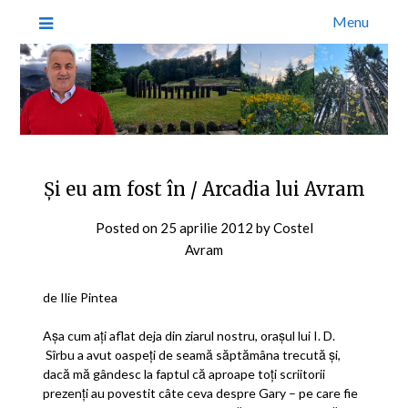
Menu
Şi eu am fost în / Arcadia lui Avram
Posted on
25 aprilie 2012
by
Costel
Avram
de Ilie Pintea
Aşa cum aţi aflat deja din ziarul nostru, oraşul lui I. D.
Sîrbu a avut oaspeţi de seamă săptămâna trecută şi,
dacă mă gândesc la faptul că aproape toţi scriitorii
prezenţi au povestit câte ceva despre Gary – pe care fie