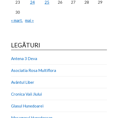
23
24
25
26
27
28
29
30
« mart.
mai »
LEGĂTURI
Antena 3 Deva
Asociatia Rosa Multiflora
Avântul Liber
Cronica Vaii Jiului
Glasul Hunedoarei
Mesagerul Hunedorean