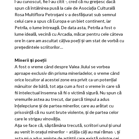
l-au cunoscut, fie l-au citit -, cred că nu greşesc dacă
spun că întâlnirea pusă la cale de Asociaţia Culturală
Rosa Multiflora Petroşani s-a desfăşurat sub semnul
celui care a spus că Europa e un biet continent, iar
Petrila, o lume întreagă. De data asta, Petrila a fost o
lume ideală, vecină cu Arcadia, măcar pentru cele câteva
ore în care am ascultat câţiva poeţi şi-am stat de vorbă cu
preşedintele scriitorilor…
Minerii şi poeţii
A fost o vreme când despre Valea Jiului se vorbea
aproape exclusiv din prisma mineriadelor, o vreme când
orice locuitor al acestei zone era privit ca un potenţial
mânuitor de bâtă, tot aşa cum a fost o vreme în care să
fii intelectual însemna să fii o victimă sigură. Nu spun că
vremurile astea au trecut, dar parcă timpul a adus
înţelepciune şi de partea minerilor, care au arătat cu
prisosinţă că nu sunt brute violente, şi de partea celor
care le strigau vinovăţia.
Aşa se face că, săptămâna trecută, scriitori unul şi unul
au venit în oraşul minerilor – atâţia câţi au mai rămas -, şi
asta mi-a adus aminte de artiştii care există printre cei