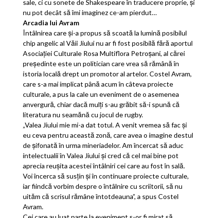
sale, ci cu sonete de Shakespeare în traducere proprie, şi
nu pot decât să îmi imaginez ce-am pierdut…
Arcadia lui Avram
Întâlnirea care şi-a propus să scoată la lumină posibilul
chip angelic al Văii Jiului nu ar fi fost posibilă fără aportul
Asociaţiei Culturale Rosa Multiflora Petroşani, al cărei
preşedinte este un politician care vrea să rămână în
istoria locală drept un promotor al artelor. Costel Avram,
care s-a mai implicat până acum în câteva proiecte
culturale, a pus la cale un eveniment de o asemenea
anvergură, chiar dacă mulţi s-au grăbit să-i spună că
literatura nu seamănă cu jocul de rugby.
„Valea Jiului mie mi-a dat totul. A venit vremea să fac şi
eu ceva pentru această zonă, care avea o imagine destul
de şifonată în urma mineriadelor. Am încercat să aduc
intelectualii în Valea Jiului şi cred că cel mai bine pot
aprecia reuşita acestei întâlniri cei care au fost în sală.
Voi încerca să susţin şi în continuare proiecte culturale,
iar fiindcă vorbim despre o întâlnire cu scriitorii, să nu
uităm că scrisul rămâne întotdeauna”, a spus Costel
Avram.
Cei care au luat parte la eveniment s-or fi mirat să