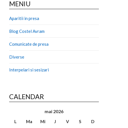
MENIU
Aparitii in presa
Blog Costel Avram
Comunicate de presa
Diverse
Interpelari si sesizari
CALENDAR
mai 2026
L
Ma
Mi
J
V
S
D