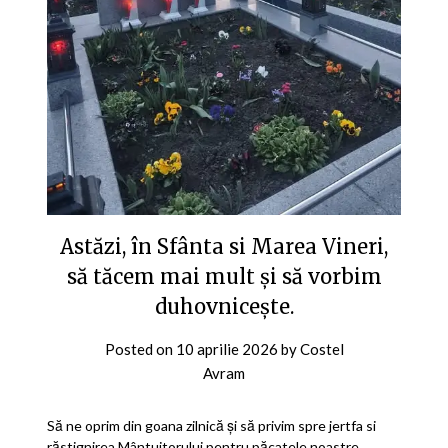
Astăzi, în Sfânta si Marea Vineri,
să tăcem mai mult și să vorbim
duhovnicește.
Posted on
10 aprilie 2026
by
Costel
Avram
Să ne oprim din goana zilnică și să privim spre jertfa si
răstignirea Mântuitorului pentru păcatele noastre.