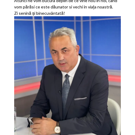
Atunci ne vom bucura deplin de ce vine nou in noi, cand
vom părăsi ce este dăunator si vechi in viața noastră.
Zi senină și binecuvântată!