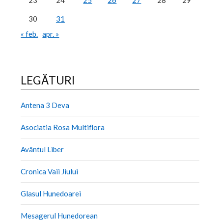
23
24
25
26
27
28
29
30
31
« feb.
apr. »
LEGĂTURI
Antena 3 Deva
Asociatia Rosa Multiflora
Avântul Liber
Cronica Vaii Jiului
Glasul Hunedoarei
Mesagerul Hunedorean