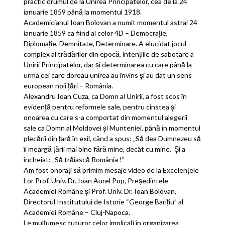
practic drumul de la Unirea Principatelor, cea de la 24
ianuarie 1859 până la momentul 1918.
Academicianul Ioan Bolovan a numit momentul astral 24
ianuarie 1859 ca fiind al celor 4D – Democrație,
Diplomație, Demnitate, Determinare. A elucidat jocul
complex al trădărilor din epocă, intențiile de sabotare a
Unirii Principatelor, dar și determinarea cu care până la
urma cei care doreau unirea au învins și au dat un sens
european noii țări – România.
Alexandru Ioan Cuza, ca Domn al Unirii, a fost scos în
evidență pentru reformele sale, pentru cinstea și
onoarea cu care s-a comportat din momentul alegerii
sale ca Domn al Moldovei și Munteniei, până în momentul
plecării din țară în exil, când a spus: „Să dea Dumnezeu să
îi meargă ţării mai bine fără mine, decât cu mine.” Şi a
încheiat: „Să trăiască România !”
Am fost onorați să primim mesaje video de la Excelențele
Lor Prof. Univ. Dr. Ioan Aurel Pop, Președintele
Academiei Române și Prof. Univ. Dr. Ioan Bolovan,
Directorul Institutului de Istorie “George Barițiu” al
Academiei Române – Cluj-Napoca.
Le mulțumesc tuturor celor implicați în organizarea