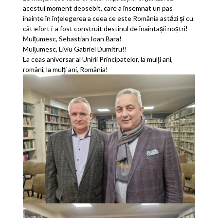
acestui moment deosebit, care a însemnat un pas
înainte în înțelegerea a ceea ce este România astăzi și cu
cât efort i-a fost construit destinul de înaintașii noștri!
Mulțumesc, Sebastian Ioan Bara!
Mulțumesc, Liviu Gabriel Dumitru!!
La ceas aniversar al Unirii Principatelor, la mulți ani,
români, la mulți ani, România!