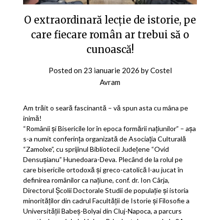
O extraordinară lecție de istorie, pe
care fiecare român ar trebui să o
cunoască!
Posted on
23 ianuarie 2026
by
Costel
Avram
Am trăit o seară fascinantă – vă spun asta cu mâna pe
inimă!
“Românii și Bisericile lor în epoca formării națiunilor” – așa
s-a numit conferința organizată de Asociația Culturală
“Zamolxe”, cu sprijinul Bibliotecii Județene “Ovid
Densușianu” Hunedoara-Deva. Plecând de la rolul pe
care bisericile ortodoxă și greco-catolică l-au jucat în
definirea românilor ca națiune, conf. dr. Ion Cârja,
Directorul Școlii Doctorale Studii de populație și istoria
minorităților din cadrul Facultății de Istorie și Filosofie a
Universității Babeș-Bolyai din Cluj-Napoca, a parcurs