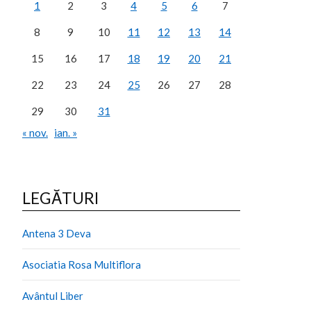
1
2
3
4
5
6
7
8
9
10
11
12
13
14
15
16
17
18
19
20
21
22
23
24
25
26
27
28
29
30
31
« nov.
ian. »
LEGĂTURI
Antena 3 Deva
Asociatia Rosa Multiflora
Avântul Liber