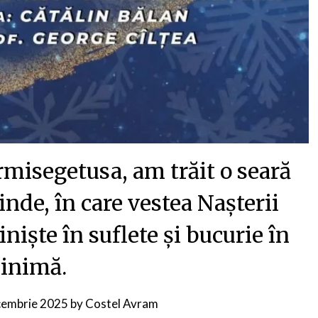
misegetusa, am trăit o seară
nde, în care vestea Nașterii
iște în suflete și bucurie în
inimă.
cembrie 2025
by
Costel Avram