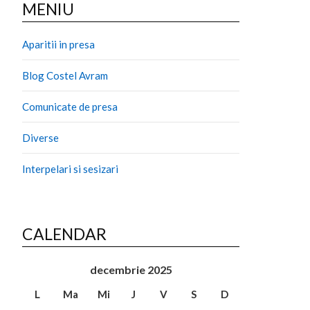
MENIU
Aparitii in presa
Blog Costel Avram
Comunicate de presa
Diverse
Interpelari si sesizari
CALENDAR
decembrie 2025
L
Ma
Mi
J
V
S
D