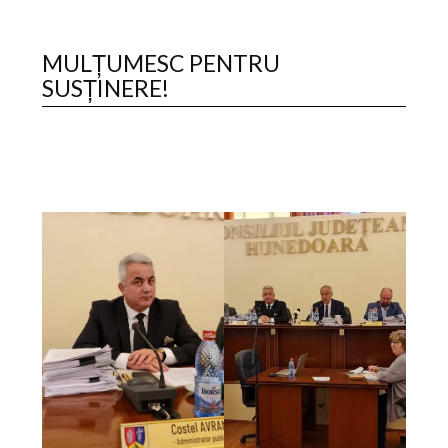
MULȚUMESC PENTRU
SUSȚINERE!