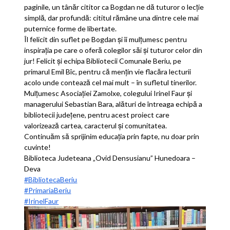
paginile, un tânăr cititor ca Bogdan ne dă tuturor o lecție
simplă, dar profundă: cititul rămâne una dintre cele mai
puternice forme de libertate.
Îl felicit din suflet pe Bogdan și îi mulțumesc pentru
inspirația pe care o oferă colegilor săi și tuturor celor din
jur! Felicit și echipa Bibliotecii Comunale Beriu, pe
primarul Emil Bîc, pentru că mențin vie flacăra lecturii
acolo unde contează cel mai mult – în sufletul tinerilor.
Mulțumesc Asociației Zamolxe, colegului Irinel Faur și
managerului Sebastian Bara, alături de întreaga echipă a
bibliotecii județene, pentru acest proiect care
valorizează cartea, caracterul și comunitatea.
Continuăm să sprijinim educația prin fapte, nu doar prin
cuvinte!
Biblioteca Judeteana „Ovid Densusianu” Hunedoara –
Deva
#BibliotecaBeriu
#PrimariaBeriu
#IrinelFaur