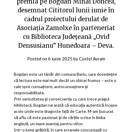
premia pe Bogdan Mihai Doncea,
desemnat Cititorul lunii iunie în
cadrul proiectului derulat de
Asociația Zamolxe în parteneriat
cu Biblioteca Județeană „Ovid
Densusianu” Hunedoara – Deva.
Posted on
6 iunie 2025
by
Costel Avram
Bogdan este un tânăr din comuna Beriu, care dovedește
că lectura este mai mult decât un obicei frumos – este o
cale spre cunoaștere, autocunoaștere și
responsabilitate.
Prin seriozitatea și consecvența cu care trece pragul
bibliotecii, Bogdan ne arată că educația autentică începe
acolo unde este dragoste față de Carte. M-am bucurat
să aflu că este pasionat și de cărțile scrise în limba
engleză, un mare avantaj pentru viitor.
Într-o lume grăbită, în care ecranele concurează cu