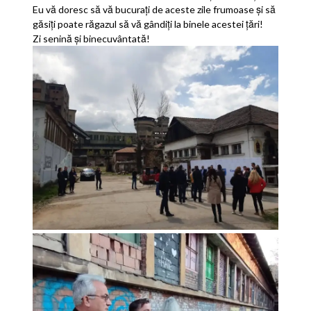
Eu vă doresc să vă bucurați de aceste zile frumoase și să
găsiți poate răgazul să vă gândiți la binele acestei țări!
Zi senină și binecuvântată!