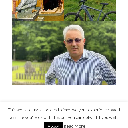
This website uses cookies to improve your experience. We'll
assume you're ok with this, but you can opt-out if you wish.
Read More
©2022 Costel Avram
Accept