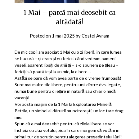
1 Mai – parcă mai deosebit ca
altădată!
Posted on
1 mai 2025
by
Costel Avram
De mic copil am asociat 1 Mai cu o zi liberă, în care lumea
se bucură – și eram și eu fericit când vedeam oameni
veseli, aparent lipsiți de griji și – s-o spunem pe șleau –
fericiți să poată ieși la un mic, la o bere…
Astăzi se pare că vom avea parte de o vreme frumoasă!
Sunt mai multe zile libere, pentru unii dintre dvs. legate,
numai bune pentru o ieșire în natură sau chiar o mică
vacanță.
Voi posta imagini de la 1 Mai la Exploatarea Minieră
Petrila, un simbol al dăruirii muncitorești, un loc tare drag
mie.
Spun că e mai deosebit pentru că zilele libere se vor
încheia cu ziua votului, ziua în care mergem să votăm în
primul tur de scrutin pentru alegerea președintelui țării!