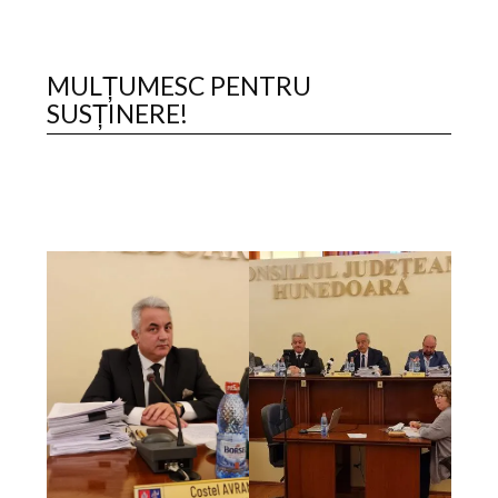
MULȚUMESC PENTRU
SUSȚINERE!