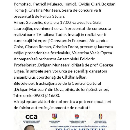
Pomohaci, Petrică Miulescu Irimică, Ovidiu Olari, Bogdan
Toma și Cristina Muntean. Seara de concurs va fi
prezentată de Felicia Stoian.
Vineri, 25 aprilie, de la ora 17:00, va avea loc Gala
Laureaților, eveniment ce va fi prezentat de cunoscuta
realizatoare TV Iuliana Tudor. Invitați în recital vor fi
cunoscuții interpreți Constantin Enceanu, Alexandra
Chira, Ciprian Roman, Cristian Fodor, precum și laureata
ediției precedente a festivalului, Valentina Vasia Oprea.
Acompaniază orchestra Ansamblului Folcloric
Profesionist „Drăgan Muntean”, dirijată de prof. George
Cîlțea. În ambele seri, vor urca pe scenă și dansatorii
ansamblului, coordonați de Cătălin Bălan.
Biletele pot fi achiziționate de la Centrul Cultural
„Drăgan Muntean” din Deva, zilnic, de luni până vineri,
între orele 09:00 și 16:00.
Vă așteptăm alături de noi pentru a petrece două seri
de folclor autentic și momente de neuitat!