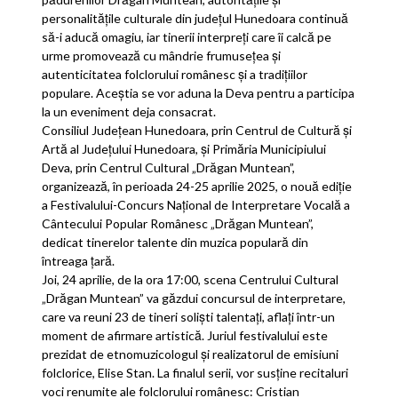
personalitățile culturale din județul Hunedoara continuă
să-i aducă omagiu, iar tinerii interpreți care îi calcă pe
urme promovează cu mândrie frumusețea și
autenticitatea folclorului românesc și a tradițiilor
populare. Aceștia se vor aduna la Deva pentru a participa
la un eveniment deja consacrat.
Consiliul Județean Hunedoara, prin Centrul de Cultură și
Artă al Județului Hunedoara, și Primăria Municipiului
Deva, prin Centrul Cultural „Drăgan Muntean”,
organizează, în perioada 24-25 aprilie 2025, o nouă ediție
a Festivalului-Concurs Național de Interpretare Vocală a
Cântecului Popular Românesc „Drăgan Muntean”,
dedicat tinerelor talente din muzica populară din
întreaga țară.
Joi, 24 aprilie, de la ora 17:00, scena Centrului Cultural
„Drăgan Muntean” va găzdui concursul de interpretare,
care va reuni 23 de tineri soliști talentați, aflați într-un
moment de afirmare artistică. Juriul festivalului este
prezidat de etnomuzicologul și realizatorul de emisiuni
folclorice, Elise Stan. La finalul serii, vor susține recitaluri
voci renumite ale folclorului românesc: Cristian