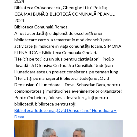
2024
Biblioteca Orășenească „Gheorghe Ittu” Petrila;
CEA MAI BUNĂ BIBLIOTECĂ COMUNALĂ PE ANUL
2024
Biblioteca Comunală Romos.
A fost acordată și o diplomă de excelență unei
bibliotecare care s-a remarcat în mod deosebit prin
activitate și implicare în viața comunității locale, SIMONA
ELENA ILCA – Biblioteca Comunală Ghelari.
Îi felicit pe toți, cu un plus pentru câștigători – încă o
dovadă că Ofensiva Culturală a Consiliului Județean
Hunedoara este un proiect consistent, pe termen lung!
Îl felicit și pe managerul Bibliotecii Județene „Ovid
Densusianu” Hunedoara – Deva, Sebastian Bara, pentru
complexitatea și multitudinea evenimentelor organizate!
Pentru încheiere, folosesc deviza lor: „Toți pentru
bibliotecă, biblioteca pentru toți!
Biblioteca Judeteana „Ovid Densusianu” Hunedoara –
Deva