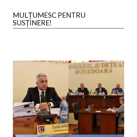
MULȚUMESC PENTRU
SUSȚINERE!