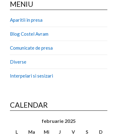
MENIU
Aparitii in presa
Blog Costel Avram
Comunicate de presa
Diverse
Interpelari si sesizari
CALENDAR
februarie 2025
L
Ma
Mi
J
V
S
D