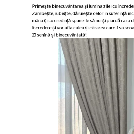
Primește binecuvântarea și lumina zilei cu încreder
Zâmbește, iubește, dăruiește celor în suferință încre
mâna și cu credință spune-le să nu-și piardă raza d
încredere și vor afla calea și cărarea care-i va scoa
Zi senină și binecuvântată!