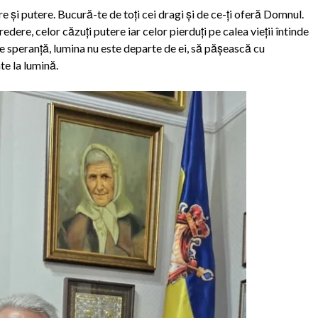
e și putere. Bucură-te de toți cei dragi și de ce-ți oferă Domnul.
dere, celor căzuți putere iar celor pierduți pe calea vieții întinde
e speranță, lumina nu este departe de ei, să pășească cu
te la lumină.