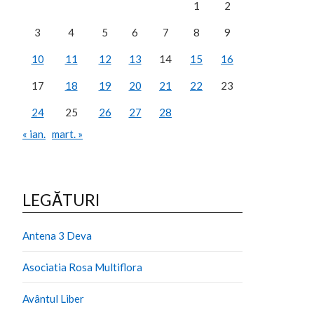
1
2
3
4
5
6
7
8
9
10
11
12
13
14
15
16
17
18
19
20
21
22
23
24
25
26
27
28
« ian.
mart. »
LEGĂTURI
Antena 3 Deva
Asociatia Rosa Multiflora
Avântul Liber