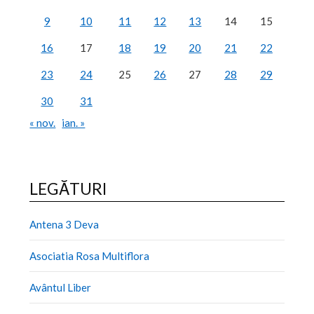
9
10
11
12
13
14
15
16
17
18
19
20
21
22
23
24
25
26
27
28
29
30
31
« nov.
ian. »
LEGĂTURI
Antena 3 Deva
Asociatia Rosa Multiflora
Avântul Liber