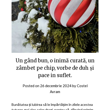
Un gând bun, o inimă curată, un
zâmbet pe chip, vorbe de duh și
pace in suflet.
Posted on
26 decembrie 2024
by
Costel
Avram
Bunătatea și iubirea să le împărtășim în zilele acestea
tuturor, mai ales celor dragi, pentru că, dăruind primim