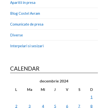
Aparitii in presa
Blog Costel Avram
Comunicate de presa
Diverse
Interpelari si sesizari
CALENDAR
decembrie 2024
L
Ma
Mi
J
V
S
D
1
2
3
4
5
6
7
8