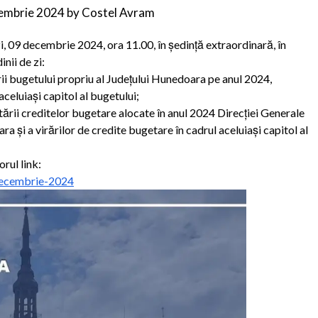
embrie 2024
by
Costel Avram
, 09 decembrie 2024, ora 11.00, în ședință extraordinară, în
nii de zi:
rii bugetului propriu al Județului Hunedoara pe anul 2024,
aceluiași capitol al bugetului;
ării creditelor bugetare alocate în anul 2024 Direcției Generale
a și a virărilor de credite bugetare în cadrul aceluiași capitol al
rul link:
decembrie-2024