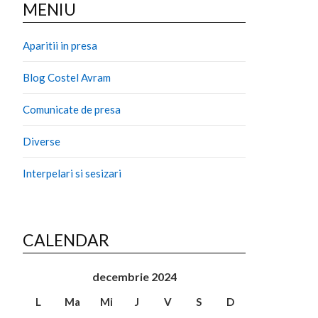
MENIU
Aparitii in presa
Blog Costel Avram
Comunicate de presa
Diverse
Interpelari si sesizari
CALENDAR
decembrie 2024
L
Ma
Mi
J
V
S
D