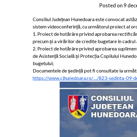
Posted on
9 dec
Consiliul Județean Hunedoara este convocat astăzi
sistem videoconferință, cu următorul proiect al ordi
1. Proiect de hotărâre privind aprobarea rectifică
precum și a virărilor de credite bugetare în cadrul 
2. Proiect de hotărâre privind aprobarea supliment
de Asistență Socială și Protecția Copilului Hunedoar
bugetului;
Documentele de ședință pot fi consultate la următo
https://www.cjhunedoara.ro/…/823-sedinta-09-