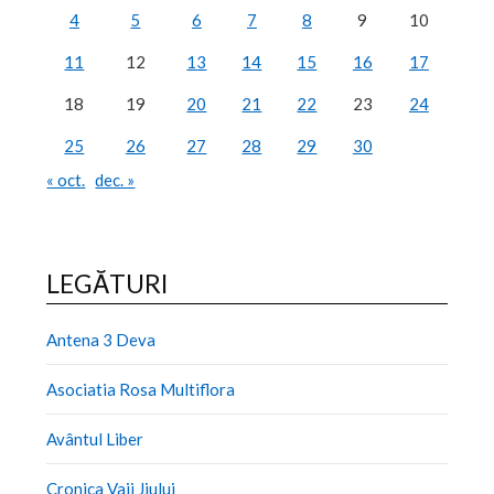
4
5
6
7
8
9
10
11
12
13
14
15
16
17
18
19
20
21
22
23
24
25
26
27
28
29
30
« oct.
dec. »
LEGĂTURI
Antena 3 Deva
Asociatia Rosa Multiflora
Avântul Liber
Cronica Vaii Jiului