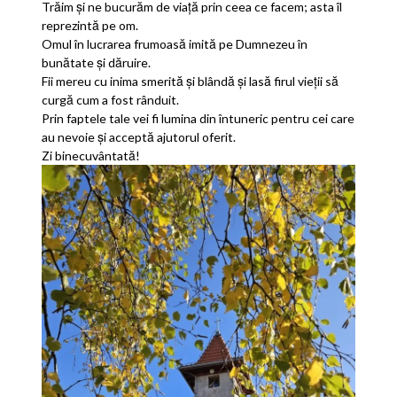
Trăim și ne bucurăm de viață prin ceea ce facem; asta îl
reprezintă pe om.
Omul în lucrarea frumoasă imită pe Dumnezeu în
bunătate și dăruire.
Fii mereu cu inima smerită și blândă și lasă firul vieții să
curgă cum a fost rânduit.
Prin faptele tale vei fi lumina din întuneric pentru cei care
au nevoie și acceptă ajutorul oferit.
Zi binecuvântată!