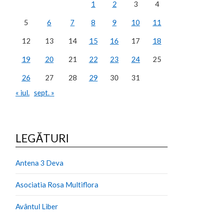
1
2
3
4
5
6
7
8
9
10
11
12
13
14
15
16
17
18
19
20
21
22
23
24
25
26
27
28
29
30
31
« iul.
sept. »
LEGĂTURI
Antena 3 Deva
Asociatia Rosa Multiflora
Avântul Liber