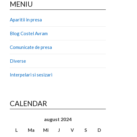
MENIU
Aparitii in presa
Blog Costel Avram
Comunicate de presa
Diverse
Interpelari si sesizari
CALENDAR
august 2024
L
Ma
Mi
J
V
S
D