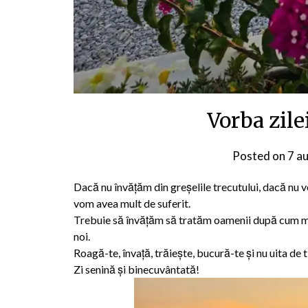
Vorba zile
Posted on
7 a
Dacă nu învățăm din greșelile trecutului, dacă nu ve
vom avea mult de suferit.
Trebuie să învățăm să tratăm oamenii după cum merit
noi.
Roagă-te, învață, trăiește, bucură-te și nu uita de t
Zi senină și binecuvântată!