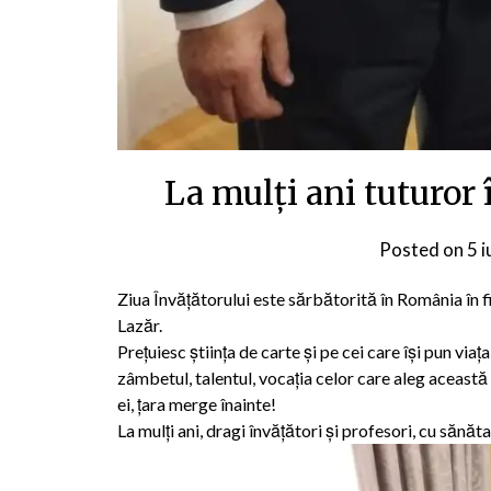
La mulți ani tuturor î
Posted on
5 
Ziua Învăţătorului este sărbătorită în România în 
Lazăr.
Prețuiesc știința de carte și pe cei care își pun via
zâmbetul, talentul, vocația celor care aleg această 
ei, țara merge înainte!
La mulți ani, dragi învățători și profesori, cu sănătat