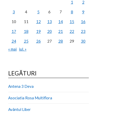
1
2
3
4
5
6
7
8
9
10
11
12
13
14
15
16
17
18
19
20
21
22
23
24
25
26
27
28
29
30
« mai
iul. »
LEGĂTURI
Antena 3 Deva
Asociatia Rosa Multiflora
Avântul Liber