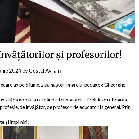
nvățătorilor și profesorilor!
iunie 2024
by
Costel Avram
fiecare an pe 5 iunie, ziua naşterii marelui pedagog Gheorghe
ța în slujba nobilă a răspândirii cunoașterii. Prețuiesc răbdarea,
profesie, de învățător, de profesor, de educator în general. Prin
e și împliniri!