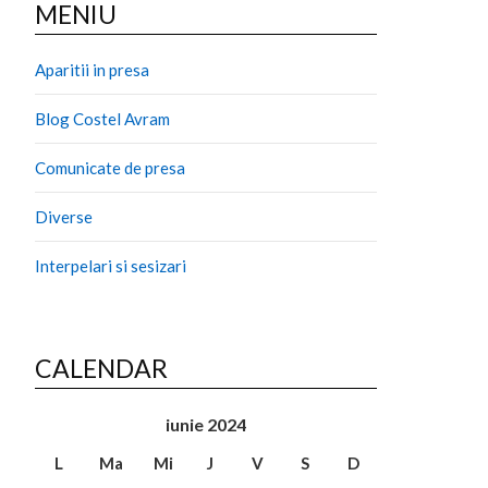
MENIU
Aparitii in presa
Blog Costel Avram
Comunicate de presa
Diverse
Interpelari si sesizari
CALENDAR
iunie 2024
L
Ma
Mi
J
V
S
D