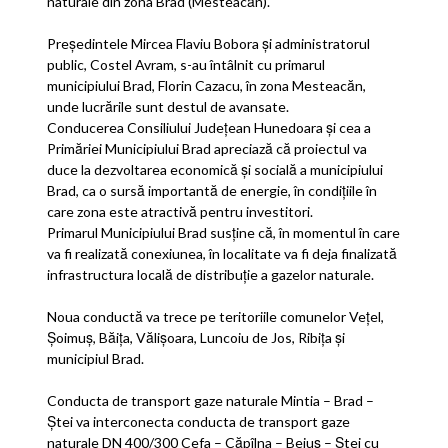
naturale din zona Brad (Mesteacăn).
Președintele Mircea Flaviu Bobora și administratorul
public, Costel Avram, s-au întâlnit cu primarul
municipiului Brad, Florin Cazacu, în zona Mesteacăn,
unde lucrările sunt destul de avansate.
Conducerea Consiliului Județean Hunedoara și cea a
Primăriei Municipiului Brad apreciază că proiectul va
duce la dezvoltarea economică şi socială a municipiului
Brad, ca o sursă importantă de energie, în condiţiile în
care zona este atractivă pentru investitori.
Primarul Municipiului Brad susține că, în momentul în care
va fi realizată conexiunea, în localitate va fi deja finalizată
infrastructura locală de distribuție a gazelor naturale.
Noua conductă va trece pe teritoriile comunelor Veţel,
Şoimuş, Băiţa, Vălişoara, Luncoiu de Jos, Ribiţa şi
municipiul Brad.
Conducta de transport gaze naturale Mintia – Brad –
Ştei va interconecta conducta de transport gaze
naturale DN 400/300 Cefa – Căpîlna – Beiuş – Ştei cu