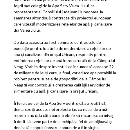
foștii mei colegi de la Apa Serv Valea Jiului, ca
reprezentant al Consiliului județean Hunedoara, la
semnarea altor două contracte din proiectul european
care vizează modernizarea rețelelor de apă și canalizare
din Valea Jiului.
De data aceasta au fost semnate contractele de
execuție pentru lucrările de modernizare a rețelelor de
apă și canalizare din orașul Uricani, respectiv pentru
extinderea rețelelor de apă în
zona rurală de la Câmpu lui
Neag. Vorbim despre investiții ce însumează aproape 22
de milioane de lei și care, la final, vor aduce apa potabilă la
robinet pentru sutele de gospodării de la Câmpu lui
Neag și vor contribui la creșterea calității serviciilor de
alimentare cu apă și canalizare în orașul Uricani.
Îi felicit pe cei de la Apa Serv pentru că au reușit să
demareze și aceste noi proiecte iar, cu riscul de a mă
repeta a nu știu câta oară, trebuie să recunosc că mi-aș
fi dorit să avem parte de o echipă la fel de ambițioasă și
dedicată scopului nostru comun de a fi în slujba