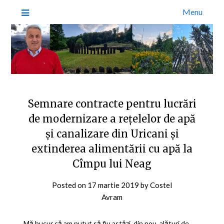
Menu
Semnare contracte pentru lucrări
de modernizare a rețelelor de apă
și canalizare din Uricani și
extinderea alimentării cu apă la
Cîmpu lui Neag
Posted on
17 martie 2019
by
Costel
Avram
Mă bucur că am putut să fiu astăzi, din nou, alături de