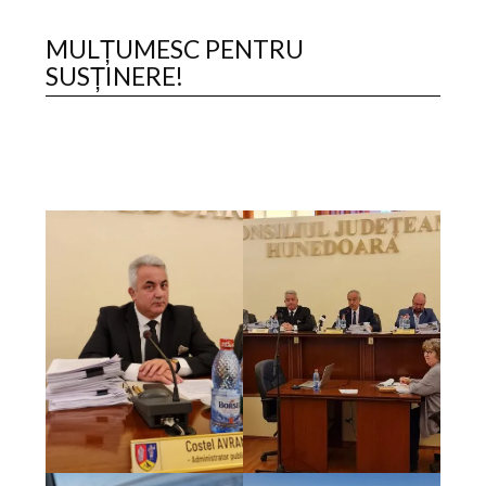
MULȚUMESC PENTRU
SUSȚINERE!