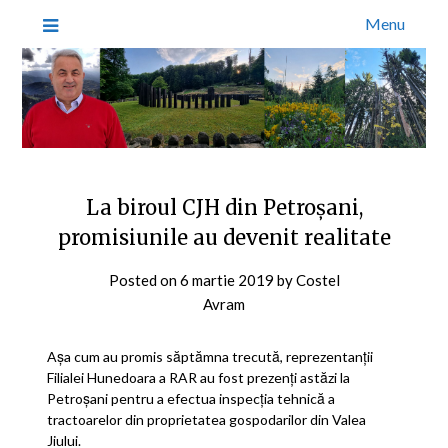
Menu
La biroul CJH din Petroşani,
promisiunile au devenit realitate
Posted on
6 martie 2019
by
Costel
Avram
Așa cum au promis săptămna trecută, reprezentanții
Filialei Hunedoara a RAR au fost prezenți astăzi la
Petroșani pentru a efectua inspecția tehnică a
tractoarelor din proprietatea gospodarilor din Valea
Jiului.