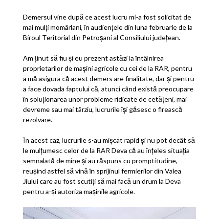
Demersul vine după ce acest lucru mi-a fost solicitat de
mai mulți momârlani, în audiențele din luna februarie de la
Biroul Teritorial din Petroșani al Consiliului județean.
Am ținut să fiu și eu prezent astăzi la întâlnirea
proprietarilor de mașini agricole cu cei de la RAR, pentru
a mă asigura că acest demers are finalitate, dar și pentru
a face dovada faptului că, atunci când există preocupare
în soluționarea unor probleme ridicate de cetățeni, mai
devreme sau mai târziu, lucrurile își găsesc o firească
rezolvare.
În acest caz, lucrurile s-au mișcat rapid și nu pot decât să
le mulțumesc celor de la RAR Deva că au înțeles situația
semnalată de mine și au răspuns cu promptitudine,
reușind astfel să vină în sprijinul fermierilor din Valea
Jiului care au fost scutiți să mai facă un drum la Deva
pentru a-și autoriza mașinile agricole.