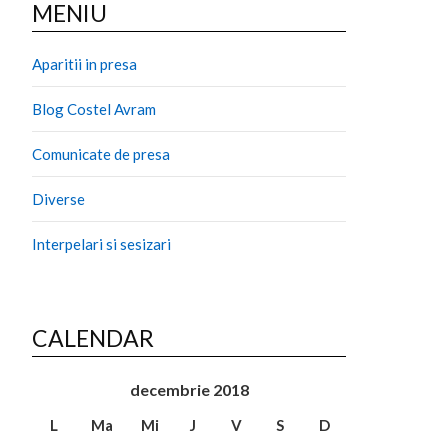
MENIU
Aparitii in presa
Blog Costel Avram
Comunicate de presa
Diverse
Interpelari si sesizari
CALENDAR
decembrie 2018
L
Ma
Mi
J
V
S
D