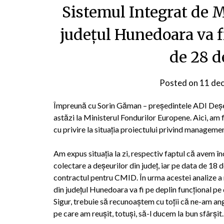
Sistemul Integrat de 
județul Hunedoara va f
de 28 
Posted on
11 de
Împreună cu Sorin Găman – președintele ADI Deșeur
astăzi la Ministerul Fondurilor Europene. Aici, a
cu privire la situația proiectului privind manageme
Am expus situația la zi, respectiv faptul că avem î
colectare a deșeurilor din județ, iar pe data de 18 
contractul pentru CMID. În urma acestei analize a
din județul Hunedoara va fi pe deplin funcțional p
Sigur, trebuie să recunoaștem cu toții că ne-am anga
pe care am reușit, totuși, să-l ducem la bun sfârșit.