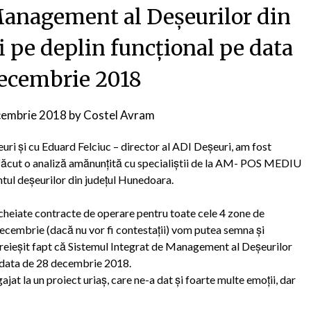
Management al Deșeurilor din
i pe deplin funcțional pe data
decembrie 2018
cembrie 2018
by
Costel Avram
i și cu Eduard Felciuc – director al ADI Deșeuri, am fost
m făcut o analiză amănunțită cu specialiștii de la AM- POS MEDIU
ntul deșeurilor din județul Hunedoara.
ncheiate contracte de operare pentru toate cele 4 zone de
de
cembrie (dacă nu vor fi contestații) vom putea semna și
 reieșit fapt că Sistemul Integrat de Management al Deșeurilor
e data de 28 decembrie 2018.
jat la un proiect uriaș, care ne-a dat și foarte multe emoții, dar