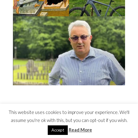
This website uses cookies to improve your experience. We'll
assume you're ok with this, but you can opt-out if you wish.
Read More
©2022 Costel Avram
Accept