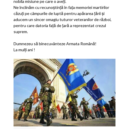
nobila misiune pe care o aveţi.
Ne înclinăm cu recunoştinţă în faţa memoriei martirilor
căzuţi pe câmpurile de luptă pentru apărarea ţării şi
aducem un sincer omagiu tuturor veteranilor de război,
pentru care datoria faţă de ţară a reprezentat crezul
suprem.
Dumnezeu să binecuvânteze Armata Română!
La mulţi ani !