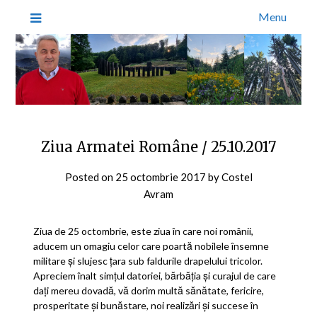
Menu
Ziua Armatei Române / 25.10.2017
Posted on
25 octombrie 2017
by
Costel
Avram
Ziua de 25 octombrie, este ziua în care noi românii,
aducem un omagiu celor care poartă nobilele însemne
militare şi slujesc ţara sub faldurile drapelului tricolor.
Apreciem înalt simţul datoriei, bărbăţia şi curajul de care
daţi mereu dovadă, vă dorim multă sănătate, fericire,
prosperitate şi bunăstare, noi realizări şi succese în