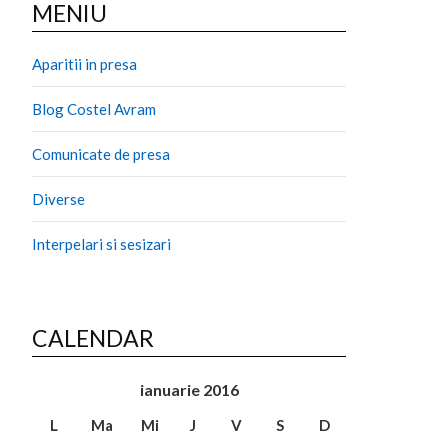
MENIU
Aparitii in presa
Blog Costel Avram
Comunicate de presa
Diverse
Interpelari si sesizari
CALENDAR
ianuarie 2016
L
Ma
Mi
J
V
S
D