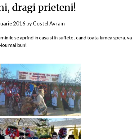
i, dragi prieteni!
nuarie 2016
by
Costel Avram
minile se aprind in casa si în suflete , cand toata lumea spera, va
n Nou mai bun!