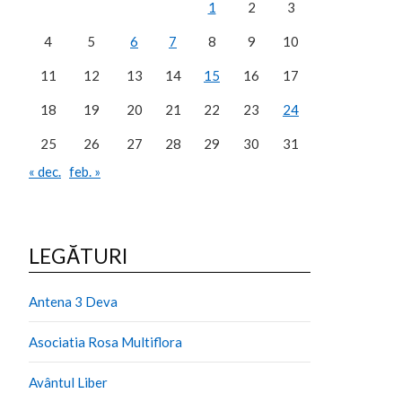
1
2
3
4
5
6
7
8
9
10
11
12
13
14
15
16
17
18
19
20
21
22
23
24
25
26
27
28
29
30
31
« dec.
feb. »
LEGĂTURI
Antena 3 Deva
Asociatia Rosa Multiflora
Avântul Liber