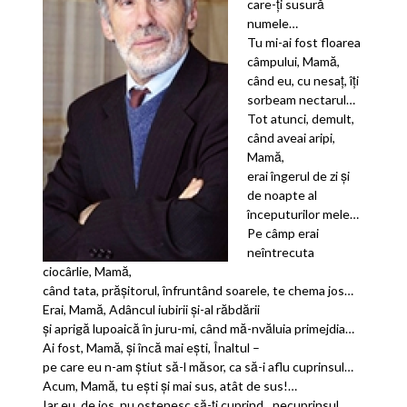
care-ţi susură
numele…
Tu mi-ai fost floarea
câmpului, Mamă,
când eu, cu nesaţ, îţi
sorbeam nectarul…
Tot atunci, demult,
când aveai aripi,
Mamă,
erai îngerul de zi şi
de noapte al
începuturilor mele…
Pe câmp erai
neîntrecuta
ciocârlie, Mamă,
când tata, prăşitorul, înfruntând soarele, te chema jos…
Erai, Mamă, Adâncul iubirii şi-al răbdării
şi aprigă lupoaică în juru-mi, când mă-nvăluia primejdia…
Ai fost, Mamă, şi încă mai eşti, Înaltul –
pe care eu n-am ştiut să-l măsor, ca să-i aflu cuprinsul…
Acum, Mamă, tu eşti şi mai sus, atât de sus!…
Iar eu, de jos, nu ostenesc să-ţi cuprind…necuprinsul.