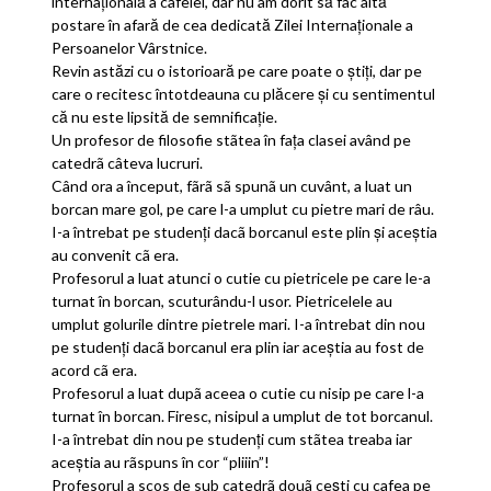
internațională a cafelei, dar nu am dorit să fac altă
postare în afară de cea dedicată Zilei Internaționale a
Persoanelor Vârstnice.
Revin astăzi cu o istorioară pe care poate o știți, dar pe
care o recitesc întotdeauna cu plăcere și cu sentimentul
că nu este lipsită de semnificație.
Un profesor de filosofie stãtea în faţa clasei având pe
catedrã câteva lucruri.
Când ora a început, fãrã sã spunã un cuvânt, a luat un
borcan mare gol, pe care l-a umplut cu pietre mari de râu.
I-a întrebat pe studenţi dacã borcanul este plin şi aceştia
au convenit cã era.
Profesorul a luat atunci o cutie cu pietricele pe care le-a
turnat în borcan, scuturându-l usor. Pietricelele au
umplut golurile dintre pietrele mari. I-a întrebat din nou
pe studenţi dacã borcanul era plin iar aceştia au fost de
acord cã era.
Profesorul a luat dupã aceea o cutie cu nisip pe care l-a
turnat în borcan. Firesc, nisipul a umplut de tot borcanul.
I-a întrebat din nou pe studenţi cum stãtea treaba iar
aceştia au rãspuns în cor “pliiin”!
Profesorul a scos de sub catedrã douã cești cu cafea pe