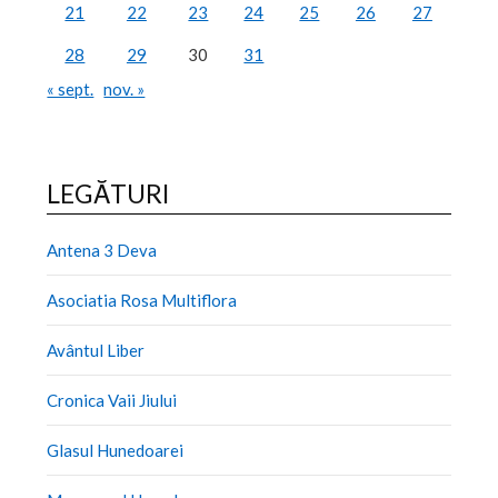
21
22
23
24
25
26
27
28
29
30
31
« sept.
nov. »
LEGĂTURI
Antena 3 Deva
Asociatia Rosa Multiflora
Avântul Liber
Cronica Vaii Jiului
Glasul Hunedoarei