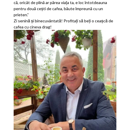
cã, oricât de plinã ar pãrea viaţa ta, e loc întotdeauna
pentru douã cești de cafea, bãute împreunã cu un
prieten.”
Zi senină și binecuvântată! Profitați să beți o ceașcă de
cafea cu cineva drag!