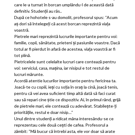
care le-a turnat în borcan umplându-l de aceastã datã
definitiv. Studenţii au râs..
Dupã ce hohotele s-au domolit, profesorul spus: “Acum
aş dori sã întelegeţi cã acest borcan reprezintã viaţa
voastrã.
Pietrele mari reprezintã lucrurile importante pentru voi:
familie, copii, sãnãtate, prieteni şi pasiunile voastre. Dacã
totul ar fi pierdut în afarã de acestea, viaţa voastrã ar fi
tot plinã.
Pietricelele sunt celelalte lucruri care conteazã pentru
voi: serviciul, casa, maşina, iar nisipul e tot restul de
lucruri mãrunte.
Acordã atentie lucurilor importante pentru fericirea ta.
Joacã-te cu copiii, ieşi cu soţia în oraş la cinã, joacã tenis,
pentru cã vei avea suficient timp altã datã sã faci curat
sau sã repari cine ştie ce dispozitiv. Ai, în primul rând, grijã
de pietrele mari, ele conteazã cu adevãrat. Stabileşte-ţi
prioritãţile, restul e doar nisip…”
Unul dintre studenţi a ridicat mâna interesându-se ce
reprezentau cele douã cești de cafea. Profesorul a
zâmbit: “Mã bucur cã întrebi asta, ele vor doar sã arate