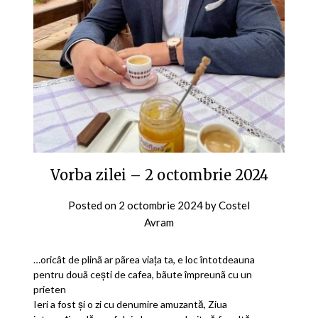
Vorba zilei – 2 octombrie 2024
Posted on
2 octombrie 2024
by
Costel
Avram
…oricât de plinã ar pãrea viaţa ta, e loc întotdeauna
pentru douã cești de cafea, bãute împreunã cu un
prieten
Ieri a fost și o zi cu denumire amuzantă, Ziua