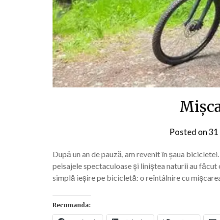
Mișca
Posted on
31
După un an de pauză, am revenit în șaua bicicletei. 
peisajele spectaculoase și liniștea naturii au făcut
simplă ieșire pe bicicletă: o reîntâlnire cu mișcare
Recomanda: