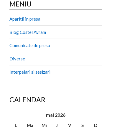
MENIU
Aparitii in presa
Blog Costel Avram
Comunicate de presa
Diverse
Interpelari si sesizari
CALENDAR
mai 2026
L
Ma
Mi
J
V
S
D