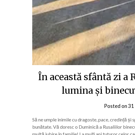
În această sfântă zi a 
lumina și binecu
Posted on
31
Să ne umple inimile cu dragoste, pace, credință și sp
bunătate. Vă doresc o Duminică a Rusaliilor binecuv
multă iubire în familie! La mulți ani tuturor celor