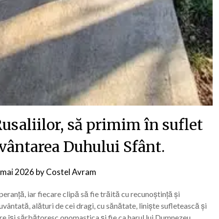
Rusaliilor, să primim în suflet
vântarea Duhului Sfânt.
 mai 2026
by
Costel Avram
eranță, iar fiecare clipă să fie trăită cu recunoștință și
ântată, alături de cei dragi, cu sănătate, liniște sufletească și
 care își sărbătoresc onomastica și fie ca harul lui Dumnezeu…