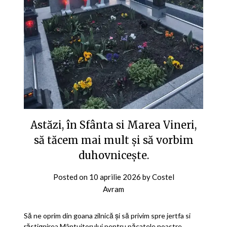
Astăzi, în Sfânta si Marea Vineri,
să tăcem mai mult și să vorbim
duhovnicește.
Posted on
10 aprilie 2026
by
Costel
Avram
Să ne oprim din goana zilnică și să privim spre jertfa si
răstignirea Mântuitorului pentru păcatele noastre.