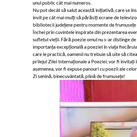
unul public cât mai numeros.
Nu pot decât să salut această inițiativă, care se în
invit pe cât mai mulți să părăsiți ecrane de televizo
bibliotecii județene pentru momente de frumusețe ș
Închei prin cuvintele inspirate din prezentarea even
sufletul vieţii. Fără poezie omul nu s-ar distinge d
importanța excepțională a poeziei în viața fiecăruia
care le practică, oamenii nu trebuie să uite să citea
prilejul Zilei Internaționale a Poeziei, vor fi invitaț
asemenea, vor fi expuse panouri cu poezii ale celor
Zi senină, binecuvântată, plină de frumusețe!