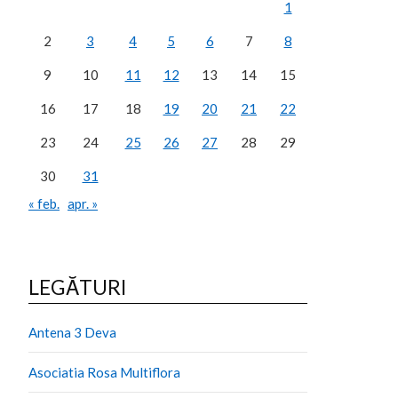
1
2
3
4
5
6
7
8
9
10
11
12
13
14
15
16
17
18
19
20
21
22
23
24
25
26
27
28
29
30
31
« feb.
apr. »
LEGĂTURI
Antena 3 Deva
Asociatia Rosa Multiflora