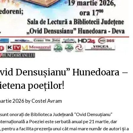
“Ovid Densușianu” Hunedoara –
ietena poeților!
artie 2026
by
Costel Avram
cial sunt onorați de Biblioteca Județeană “Ovid Densușianu”
ternațională a Poeziei este serbată anual pe 21 martie, dar
 pentru a facilita prezența unui cât mai mare număr de autori și a