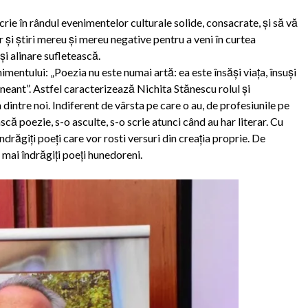
scrie în rândul evenimentelor culturale solide, consacrate, și să vă
r și știri mereu și mereu negative pentru a veni în curtea
i alinare sufletească.
imentului: „Poezia nu este numai artă: ea este însăşi viaţa, însuşi
e neant”. Astfel caracterizează Nichita Stănescu rolul și
 dintre noi. Indiferent de vârsta pe care o au, de profesiunile pe
scă poezie, s-o asculte, s-o scrie atunci când au har literar. Cu
i îndrăgiți poeți care vor rosti versuri din creația proprie. De
 mai îndrăgiți poeți hunedoreni.