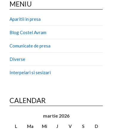
MENIU
Aparitii in presa
Blog Costel Avram
Comunicate de presa
Diverse
Interpelari si sesizari
CALENDAR
martie 2026
L
Ma
Mi
J
V
S
D